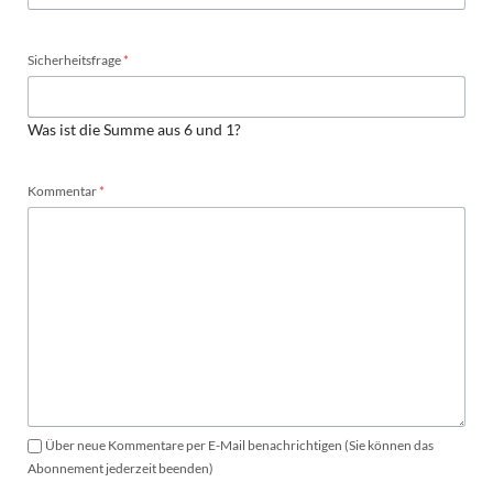
Pflichtfeld
Sicherheitsfrage
*
Was ist die Summe aus 6 und 1?
Pflichtfeld
Kommentar
*
Über neue Kommentare per E-Mail benachrichtigen (Sie können das
Abonnement jederzeit beenden)