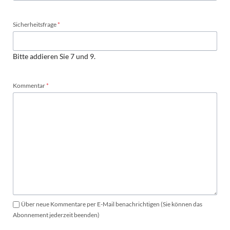
Pflichtfeld
Sicherheitsfrage
*
Bitte addieren Sie 7 und 9.
Pflichtfeld
Kommentar
*
Über neue Kommentare per E-Mail benachrichtigen (Sie können das
Abonnement jederzeit beenden)