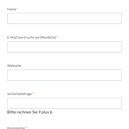
Pflichtfeld
Name
*
Pflichtfeld
E-Mail (wird nicht veröffentlicht)
*
Webseite
Pflichtfeld
Sicherheitsfrage
*
Bitte rechnen Sie 9 plus 6.
Pflichtfeld
Kommentar
*