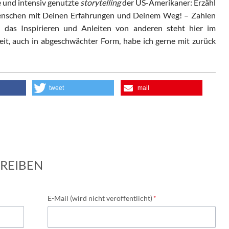
te und intensiv genutzte
storytelling
der US-Amerikaner: Erzähl
Menschen mit Deinen Erfahrungen und Deinem Weg! – Zahlen
; das Inspirieren und Anleiten von anderen steht hier im
eit, auch in abgeschwächter Form, habe ich gerne mit zurück
tweet
mail
REIBEN
Pflichtfeld
E-Mail (wird nicht veröffentlicht)
*