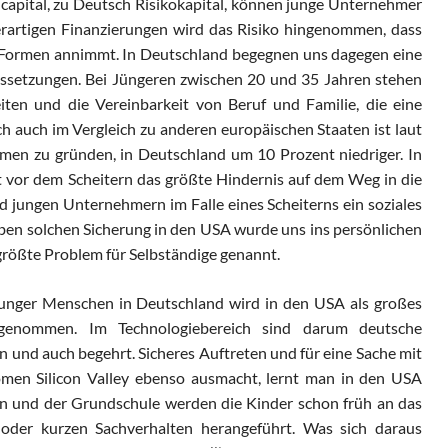
 capital, zu Deutsch Risikokapital, können junge Unternehmer
derartigen Finanzierungen wird das Risiko hingenommen, dass
e Formen annimmt. In Deutschland begegnen uns dagegen eine
ssetzungen. Bei Jüngeren zwischen 20 und 35 Jahren stehen
eiten und die Vereinbarkeit von Beruf und Familie, die eine
ch auch im Vergleich zu anderen europäischen Staaten ist laut
hmen zu gründen, in Deutschland um 10 Prozent niedriger. In
t vor dem Scheitern das größte Hindernis auf dem Weg in die
d jungen Unternehmern im Falle eines Scheiterns ein soziales
 eben solchen Sicherung in den USA wurde uns ins persönlichen
größte Problem für Selbständige genannt.
junger Menschen in Deutschland wird in den USA als großes
genommen. Im Technologiebereich sind darum deutsche
en und auch begehrt. Sicheres Auftreten und für eine Sache mit
men Silicon Valley ebenso ausmacht, lernt man in den USA
ten und der Grundschule werden die Kinder schon früh an das
 oder kurzen Sachverhalten herangeführt. Was sich daraus