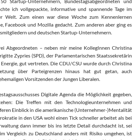
50 Startup-Unternehmern, Bundestagsabgeordneten und
chte ich vollgepackte, informative und spannende Tage im
 der Welt. Zum einen war diese Woche zum Kennenlernen
, Facebook und Mozilla gedacht. Zum anderen aber ging es
dsmitgliedern und deutschen Startup-Unternehmern.
rei Abgeordneten – neben mir meine KollegInnen Christina
gitte Zypries (SPD), der Parlamentarischen Staatssekretärin
 Energie, gut vertreten. Die CDU/CSU wurde durch Christina
netzung über Parteigrenzen hinaus hat gut getan, auch
ehemaligen Vorsitzenden der Jungen Liberalen.
destagsausschusses Digitale Agenda die Möglichkeit gegeben,
tehen: Die Treffen mit den Technologieunternehmen und
feren Einblick in die amerikanische (Unternehmer-)Mentalität
rokratie in den USA wohl einen Tick schneller arbeitet als bei
waltung dann immer bis ins letzte Detail durchdacht ist, sei
 im Vergleich zu Deutschland anders mit Risiko umgehen, ist