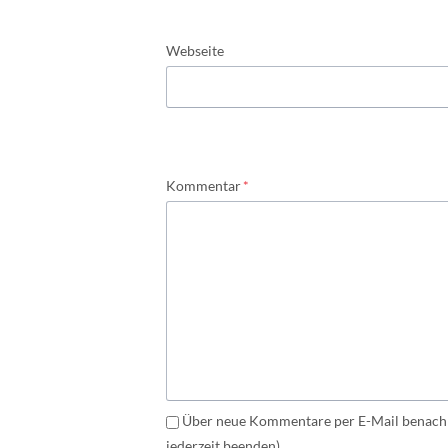
Webseite
Pflichtfeld
Kommentar
*
Über neue Kommentare per E-Mail benachr
jederzeit beenden)