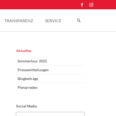
Navigation
überspringen
TRANSPARENZ
SERVICE
Einkünfte
Kontakt
Pressefotos
Navigation
Aktuelles
überspringen
Sommertour 2025
Pressemitteilungen
Blogbeiträge
Plenarreden
Social Media