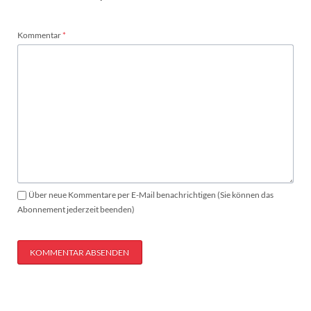
Pflichtfeld
Kommentar
*
Über neue Kommentare per E-Mail benachrichtigen (Sie können das
Abonnement jederzeit beenden)
KOMMENTAR ABSENDEN