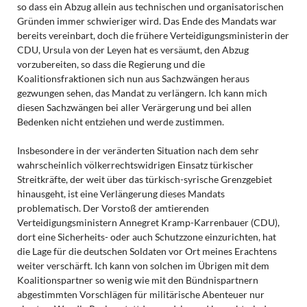
so dass ein Abzug allein aus technischen und organisatorischen
Gründen immer schwieriger wird. Das Ende des Mandats war
bereits vereinbart, doch die frühere Verteidigungsministerin der
CDU, Ursula von der Leyen hat es versäumt, den Abzug
vorzubereiten, so dass die Regierung und die
Koalitionsfraktionen sich nun aus Sachzwängen heraus
gezwungen sehen, das Mandat zu verlängern. Ich kann mich
diesen Sachzwängen bei aller Verärgerung und bei allen
Bedenken nicht entziehen und werde zustimmen.
Insbesondere in der veränderten Situation nach dem sehr
wahrscheinlich völkerrechtswidrigen Einsatz türkischer
Streitkräfte, der weit über das türkisch-syrische Grenzgebiet
hinausgeht, ist eine Verlängerung dieses Mandats
problematisch. Der Vorstoß der amtierenden
Verteidigungsministern Annegret Kramp-Karrenbauer (CDU),
dort eine Sicherheits- oder auch Schutzzone einzurichten, hat
die Lage für die deutschen Soldaten vor Ort meines Erachtens
weiter verschärft. Ich kann von solchen im Übrigen mit dem
Koalitionspartner so wenig wie mit den Bündnispartnern
abgestimmten Vorschlägen für militärische Abenteuer nur