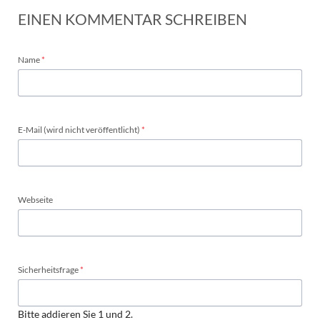
EINEN KOMMENTAR SCHREIBEN
Pflichtfeld
Name
*
Pflichtfeld
E-Mail (wird nicht veröffentlicht)
*
Webseite
Pflichtfeld
Sicherheitsfrage
*
Bitte addieren Sie 1 und 2.