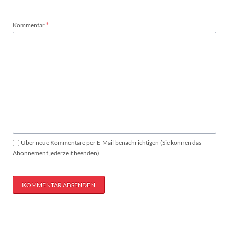
Pflichtfeld
Kommentar
*
Über neue Kommentare per E-Mail benachrichtigen (Sie können das
Abonnement jederzeit beenden)
KOMMENTAR ABSENDEN