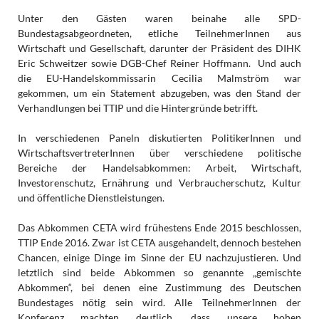
Unter den Gästen waren beinahe alle SPD-
Bundestagsabgeordneten, etliche TeilnehmerInnen aus
Wirtschaft und Gesellschaft, darunter der Präsident des DIHK
Eric Schweitzer sowie DGB-Chef Reiner Hoffmann. Und auch
die EU-Handelskommissarin Cecilia Malmström war
gekommen, um ein Statement abzugeben, was den Stand der
Verhandlungen bei TTIP und die Hintergründe betrifft.
In verschiedenen Paneln diskutierten PolitikerInnen und
WirtschaftsvertreterInnen über verschiedene politische
Bereiche der Handelsabkommen: Arbeit, Wirtschaft,
Investorenschutz, Ernährung und Verbraucherschutz, Kultur
und öffentliche Dienstleistungen.
Das Abkommen CETA wird frühestens Ende 2015 beschlossen,
TTIP Ende 2016. Zwar ist CETA ausgehandelt, dennoch bestehen
Chancen, einige Dinge im Sinne der EU nachzujustieren. Und
letztlich sind beide Abkommen so genannte „gemischte
Abkommen“, bei denen eine Zustimmung des Deutschen
Bundestages nötig sein wird. Alle TeilnehmerInnen der
Konferenz machten deutlich, dass unsere hohen