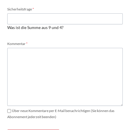
Pflichtfeld
Sicherheitsfrage
*
Was ist die Summe aus 9 und 4?
Pflichtfeld
Kommentar
*
Über neue Kommentare per E-Mail benachrichtigen (Sie können das
Abonnement jederzeit beenden)