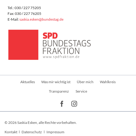
Tel.: 030 / 227 75205
Fax: 030 / 227 76205
E-Mail:
saskia.esken@bundestag.de
Navigation
Aktuelles
Was mir wichtig ist
Über mich
Wahlkreis
überspringen
Transparenz
Service
© 2026 Saskia Esken, alle Rechte vorbehalten.
Navigation
Kontakt
Datenschutz
Impressum