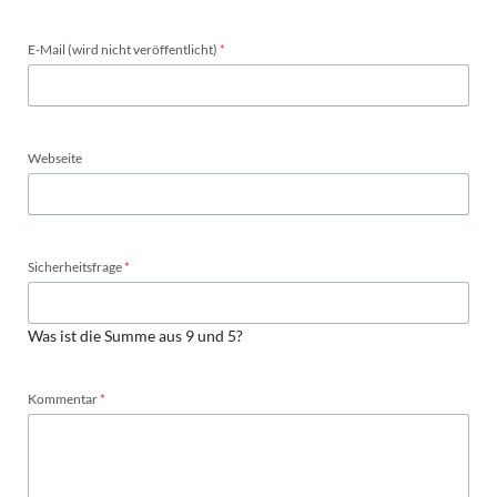
Pflichtfeld
E-Mail (wird nicht veröffentlicht)
*
Webseite
Pflichtfeld
Sicherheitsfrage
*
Was ist die Summe aus 9 und 5?
Pflichtfeld
Kommentar
*