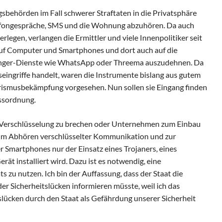
sbehörden im Fall schwerer Straftaten in die Privatsphäre
lefongespräche, SMS und die Wohnung abzuhören. Da auch
rlegen, verlangen die Ermittler und viele Innenpolitiker seit
 auf Computer und Smartphones und dort auch auf die
nger-Dienste wie WhatsApp oder Threema auszudehnen. Da
eingriffe handelt, waren die Instrumente bislang aus gutem
rismusbekämpfung vorgesehen. Nun sollen sie Eingang finden
ssordnung.
ie Verschlüsselung zu brechen oder Unternehmen zum Einbau
 zum Abhören verschlüsselter Kommunikation und zur
 Smartphones nur der Einsatz eines Trojaners, eines
ät installiert wird. Dazu ist es notwendig, eine
s zu nutzen. Ich bin der Auffassung, dass der Staat die
der Sicherheitslücken informieren müsste, weil ich das
lücken durch den Staat als Gefährdung unserer Sicherheit