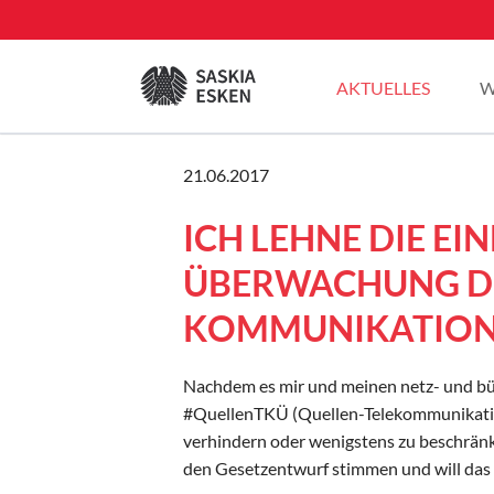
EN
AKTUELLES
W
Sommertour 2025
21.06.2017
Pressemitteilungen
ICH LEHNE DIE E
Blogbeiträge
Plenarreden
ÜBERWACHUNG DE
KOMMUNIKATION 
Nachdem es mir und meinen netz- und bür
#QuellenTKÜ (Quellen-Telekommunikati
verhindern oder wenigstens zu beschrän
den Gesetzentwurf stimmen und will das