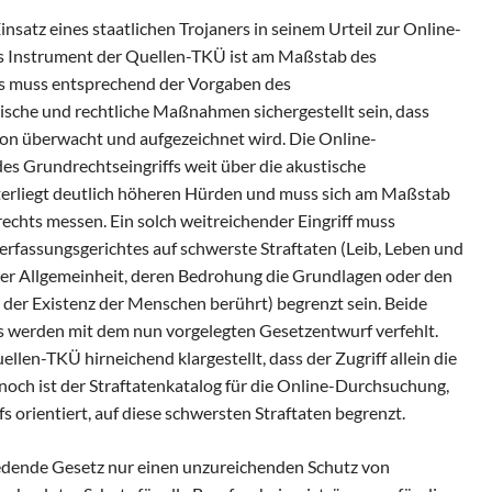
satz eines staatlichen Trojaners in seinem Urteil zur Online-
s Instrument der Quellen-TKÜ ist am Maßstab des
s muss entsprechend der Vorgaben des
sche und rechtliche Maßnahmen sichergestellt sein, dass
on überwacht und aufgezeichnet wird. Die Online-
des Grundrechtseingriffs weit über die akustische
liegt deutlich höheren Hürden und muss sich am Maßstab
echts messen. Ein solch weitreichender Eingriff muss
fassungsgerichtes auf schwerste Straftaten (Leib, Leben und
 der Allgemeinheit, deren Bedrohung die Grundlagen oder den
 der Existenz der Menschen berührt) begrenzt sein. Beide
 werden mit dem nun vorgelegten Gesetzentwurf verfehlt.
len-TKÜ hirneichend klargestellt, dass der Zugriff allein die
och ist der Straftatenkatalog für die Online-Durchsuchung,
 orientiert, auf diese schwersten Straftaten begrenzt.
edende Gesetz nur einen unzureichenden Schutz von