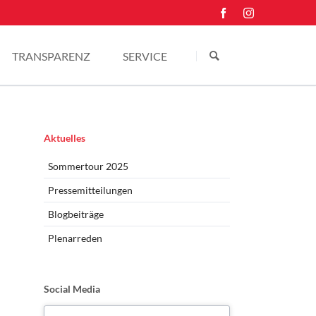
Navigation
überspringen
TRANSPARENZ
SERVICE
Einkünfte
Kontakt
Pressefotos
Navigation
Aktuelles
überspringen
Sommertour 2025
Pressemitteilungen
Blogbeiträge
Plenarreden
Social Media