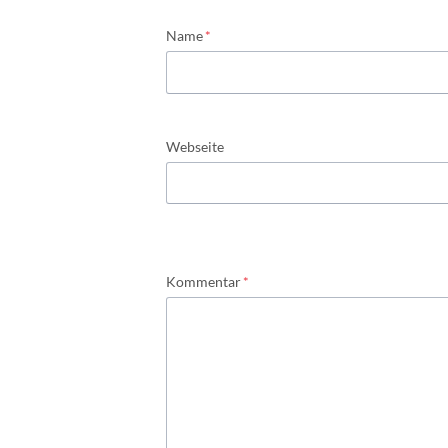
Pflichtfeld
Name
*
Webseite
Pflichtfeld
Kommentar
*