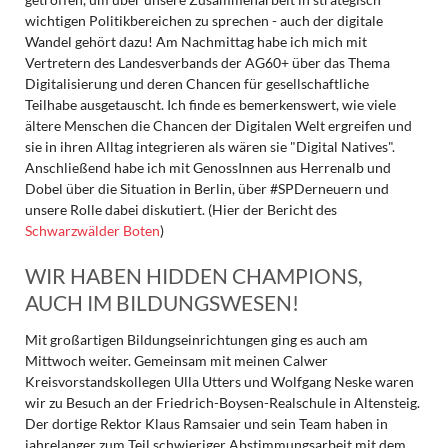
wichtigen Politikbereichen zu sprechen - auch der digitale
Wandel gehört dazu! Am Nachmittag habe ich mich mit
Vertretern des Landesverbands der AG60+ über das Thema
Digitalisierung und deren Chancen für gesellschaftliche
Teilhabe ausgetauscht. Ich finde es bemerkenswert, wie viele
ältere Menschen die Chancen der Digitalen Welt ergreifen und
sie in ihren Alltag integrieren als wären sie "Digital Natives".
Anschließend habe ich mit GenossInnen aus Herrenalb und
Dobel über die Situation in Berlin, über #SPDerneuern und
unsere Rolle dabei diskutiert. (Hier der Bericht des
Schwarzwälder Boten
)
WIR HABEN HIDDEN CHAMPIONS,
AUCH IM BILDUNGSWESEN!
Mit großartigen Bildungseinrichtungen ging es auch am
Mittwoch weiter. Gemeinsam mit meinen Calwer
Kreisvorstandskollegen Ulla Utters und Wolfgang Neske waren
wir zu Besuch an der Friedrich-Boysen-Realschule in Altensteig.
Der dortige Rektor Klaus Ramsaier und sein Team haben in
jahrelanger zum Teil schwieriger Abstimmungsarbeit mit dem