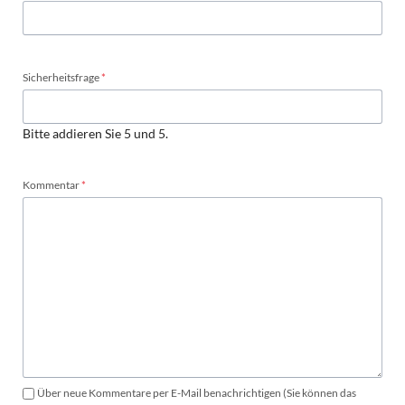
Pflichtfeld
Sicherheitsfrage
*
Bitte addieren Sie 5 und 5.
Pflichtfeld
Kommentar
*
Über neue Kommentare per E-Mail benachrichtigen (Sie können das