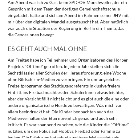
Am Abend war ich zu Gast beim SPD-OV Mönchweiler, der ein
Gespräch mit dem Team der dortigen Gemeinschaftsschule
eingefädelt hatte und sich am Abend im Rahmen seiner JHV mit
mir über den digitalen Wandel ausgetauscht hat. Aber natürlich
war auch die Situation der Regierung in Berlin ein Thema, das
die GenossInnen bewegt.
ES GEHT AUCH MAL OHNE
Am Freitag habe ich Teilnehmer und Organisatoren des Horber
Projekts "Offtime" getroffen. In jedem Jahr stellen sich die
Sechstklässler aller Schulen der Herausforderung, eine Woche
ohne Bildschirm-Medien zu verbringen. Ein umfangreiches
Freizeitprogramm des Stadtjugendreferats inklusive freiem
Eintritt ins Freibad macht es den SchülerInnen etwas leichter,
aber der Verzicht fällt nicht leicht und es gibt auch die eine oder
andere organisatorische Hürde zu bewältigen. Was mich vor
allem beeindruckt hat: Die Kinder beobachten auch das
Medienverhalten der Eltern ziemlich genau und auch sehr
kritisch. Es war spannend zu sehen, wie die Kinder die "Offtime"
nutzten, um den Fokus auf Hobbys, Freibad oder Familie zu
lenken. Die Erfahrung hat mir ein weiteres Mal gezeigt, wie