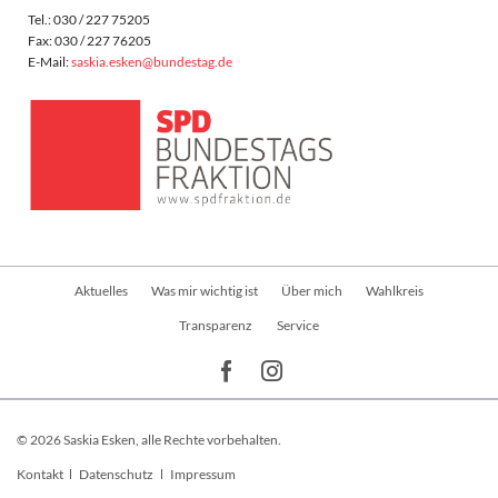
Tel.: 030 / 227 75205
Fax: 030 / 227 76205
E-Mail:
saskia.esken@bundestag.de
Navigation
Aktuelles
Was mir wichtig ist
Über mich
Wahlkreis
überspringen
Transparenz
Service
© 2026 Saskia Esken, alle Rechte vorbehalten.
Navigation
Kontakt
Datenschutz
Impressum
überspringen