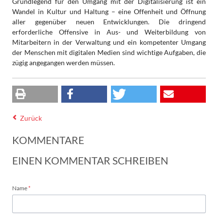
Grundlegend für den Umgang mit der Digitalisierung ist ein
Wandel in Kultur und Haltung – eine Offenheit und Öffnung
aller gegenüber neuen Entwicklungen. Die dringend
erforderliche Offensive in Aus- und Weiterbildung von
Mitarbeitern in der Verwaltung und ein kompetenter Umgang
der Menschen mit digitalen Medien sind wichtige Aufgaben, die
zügig angegangen werden müssen.
Zurück
KOMMENTARE
EINEN KOMMENTAR SCHREIBEN
Pflichtfeld
Name
*