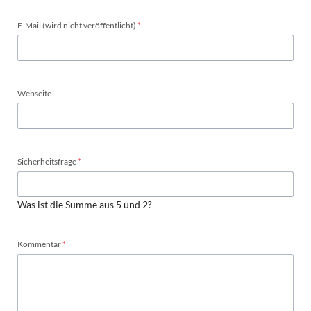
Pflichtfeld
E-Mail (wird nicht veröffentlicht)
*
Webseite
Pflichtfeld
Sicherheitsfrage
*
Was ist die Summe aus 5 und 2?
Pflichtfeld
Kommentar
*