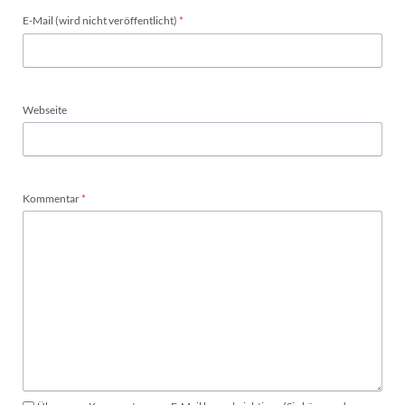
Pflichtfeld
E-Mail (wird nicht veröffentlicht)
*
Webseite
Pflichtfeld
Kommentar
*