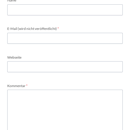
Name
*
Pflichtfeld
E-Mail (wird nicht veröffentlicht)
*
Webseite
Pflichtfeld
Kommentar
*