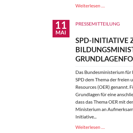
Diskussion
Weiterlesen …
über
Sterbebegleit
11
PRESSEMITTEILUNG
und
MAI
Sterbehilfe
SPD-INITIATIVE 
BILDUNGSMINIS
GRUNDLAGENFOR
Das Bundesministerium für B
SPD dem Thema der freien u
Resources (OER) genannt. Fü
Grundlagen für eine anschli
dass das Thema OER mit de
Ministerium an Aufmerksam
Initiative...
SPD-
Weiterlesen …