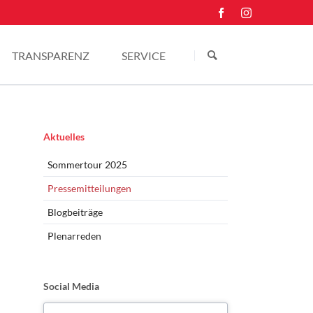
Navigation
überspringen
TRANSPARENZ
SERVICE
Einkünfte
Kontakt
Pressefotos
Navigation
Aktuelles
überspringen
Sommertour 2025
Pressemitteilungen
Blogbeiträge
Plenarreden
Social Media