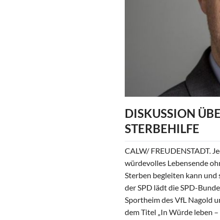
Patenschafts-
Programm
DISKUSSION ÜB
STERBEHILFE
CALW/ FREUDENSTADT. Jede 
würdevolles Lebensende ohne 
Sterben begleiten kann und 
der SPD lädt die SPD-Bunde
Sportheim des VfL Nagold um
dem Titel „In Würde leben – 