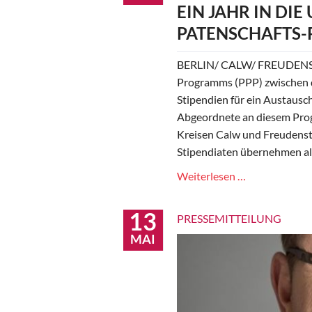
EIN JAHR IN DI
PATENSCHAFTS
BERLIN/ CALW/ FREUDENSTA
Programms (PPP) zwischen
Stipendien für ein Austausc
Abgeordnete an diesem Pro
Kreisen Calw und Freudensta
Stipendiaten übernehmen als
Ein
Weiterlesen …
Jahr
in
13
PRESSEMITTEILUNG
die
MAI
USA
mit
dem
Parlamentari