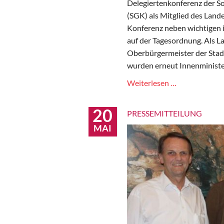
Delegiertenkonferenz der S
(SGK) als Mitglied des Land
Konferenz neben wichtigen 
auf der Tagesordnung. Als 
Oberbürgermeister der Stadt
wurden erneut Innenminister
Saskia
Weiterlesen …
Esken
im
20
PRESSEMITTEILUNG
SGK-
MAI
Landesvorsta
bestätigt