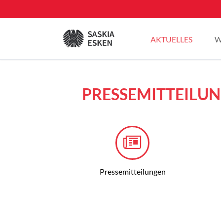
EN
AKTUELLES
W
Sommertour 2025
PRESSEMITTEILU
Blogbeiträge
Plenarreden
Pressemitteilungen