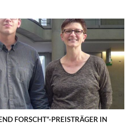
sterium
rschung
END FORSCHT“-PREISTRÄGER IN