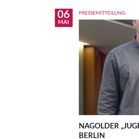
Initiative
zeigt
06
PRESSEMITTEILUNG
Wirkung
MAI
(I)
–
Bildungsmini
widmet
sich
Grundlagenfo
im
Bereich
OER
NAGOLDER „JUG
BERLIN