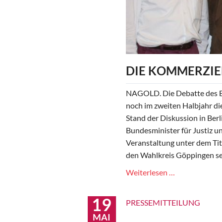
DIE KOMMERZIE
NAGOLD. Die Debatte des Bu
noch im zweiten Halbjahr di
Stand der Diskussion in Ber
Bundesminister für Justiz un
Veranstaltung unter dem Tit
den Wahlkreis Göppingen sei
Die
Weiterlesen …
kommerzielle
Sterbehilfe
19
PRESSEMITTEILUNG
wird
MAI
abgelehnt