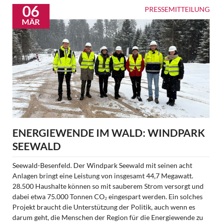
Engagierte
06
PRESSEMITTEILUNG
Bürgerinnen
MÄR
und
Bürger
zu
Gast
in
Berlin
ENERGIEWENDE IM WALD: WINDPARK
SEEWALD
Seewald-Besenfeld. Der Windpark Seewald mit seinen acht
Anlagen bringt eine Leistung von insgesamt 44,7 Megawatt.
28.500 Haushalte können so mit sauberem Strom versorgt und
dabei etwa 75.000 Tonnen CO₂ eingespart werden. Ein solches
Projekt braucht die Unterstützung der Politik, auch wenn es
darum geht, die Menschen der Region für die Energiewende zu