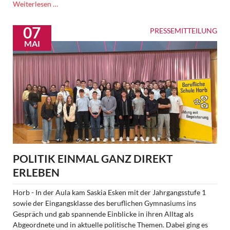
„Wenn
Weiterlesen …
die
Rente
07
PRESSEMITTEILUNG
nicht
MAI
reicht:
Saskia
Esken
besucht
den
Tafelladen
in
Calw“
POLITIK EINMAL GANZ DIREKT
ERLEBEN
Horb - In der Aula kam Saskia Esken mit der Jahrgangsstufe 1
sowie der Eingangsklasse des beruflichen Gymnasiums ins
Gespräch und gab spannende Einblicke in ihren Alltag als
Abgeordnete und in aktuelle politische Themen. Dabei ging es