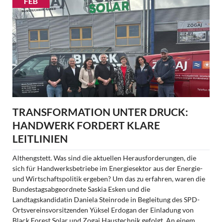
FEB
Waldschutz,
Klimazielen
und
Bürgerinteressen
TRANSFORMATION UNTER DRUCK:
HANDWERK FORDERT KLARE
LEITLINIEN
Althengstett. Was sind die aktuellen Herausforderungen, die
sich für Handwerksbetriebe im Energiesektor aus der Energie-
und Wirtschaftspolitik ergeben? Um das zu erfahren, waren die
Bundestagsabgeordnete Saskia Esken und die
Landtagskandidatin Daniela Steinrode in Begleitung des SPD-
Ortsvereinsvorsitzenden Yüksel Erdogan der Einladung von
Black Forest Solar und Zogaj Haustechnik gefolgt. An einem