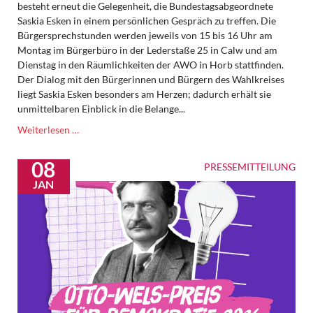
besteht erneut die Gelegenheit, die Bundestagsabgeordnete
Saskia Esken in einem persönlichen Gespräch zu treffen. Die
Bürgersprechstunden werden jeweils von 15 bis 16 Uhr am
Montag im Bürgerbüro in der Lederstaße 25 in Calw und am
Dienstag in den Räumlichkeiten der AWO in Horb stattfinden.
Der Dialog mit den Bürgerinnen und Bürgern des Wahlkreises
liegt Saskia Esken besonders am Herzen; dadurch erhält sie
unmittelbaren Einblick in die Belange...
Bürgersprechstunden
Weiterlesen …
in
Calw
08
PRESSEMITTEILUNG
und
JAN
Horb