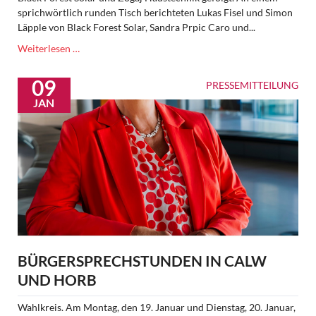
sprichwörtlich runden Tisch berichteten Lukas Fisel und Simon
Läpple von Black Forest Solar, Sandra Prpic Caro und...
Transformation
Weiterlesen …
unter
Druck:
09
PRESSEMITTEILUNG
Handwerk
JAN
fordert
klare
Leitlinien
BÜRGERSPRECHSTUNDEN IN CALW
UND HORB
Wahlkreis. Am Montag, den 19. Januar und Dienstag, 20. Januar,