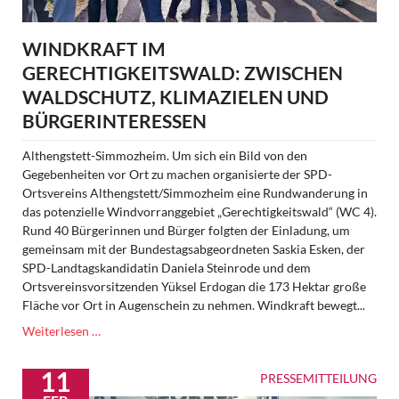
WINDKRAFT IM
GERECHTIGKEITSWALD: ZWISCHEN
WALDSCHUTZ, KLIMAZIELEN UND
BÜRGERINTERESSEN
Althengstett-Simmozheim. Um sich ein Bild von den
Gegebenheiten vor Ort zu machen organisierte der SPD-
Ortsvereins Althengstett/Simmozheim eine Rundwanderung in
das potenzielle Windvorranggebiet „Gerechtigkeitswald“ (WC 4).
Rund 40 Bürgerinnen und Bürger folgten der Einladung, um
gemeinsam mit der Bundestagsabgeordneten Saskia Esken, der
SPD-Landtagskandidatin Daniela Steinrode und dem
Ortsvereinsvorsitzenden Yüksel Erdogan die 173 Hektar große
Fläche vor Ort in Augenschein zu nehmen. Windkraft bewegt...
Windkraft
Weiterlesen …
im
Gerechtigkeitswald:
11
PRESSEMITTEILUNG
Zwischen