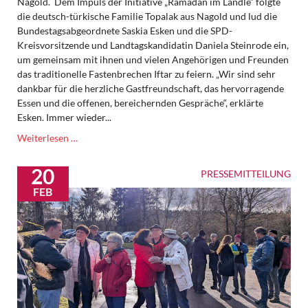
Nagold. Dem Impuls der Initiative „Ramadan im Ländle“ folgte
die deutsch-türkische Familie Topalak aus Nagold und lud die
Bundestagsabgeordnete Saskia Esken und die SPD-
Kreisvorsitzende und Landtagskandidatin Daniela Steinrode ein,
um gemeinsam mit ihnen und vielen Angehörigen und Freunden
das traditionelle Fastenbrechen Iftar zu feiern. „Wir sind sehr
dankbar für die herzliche Gastfreundschaft, das hervorragende
Essen und die offenen, bereichernden Gespräche“, erklärte
Esken. Immer wieder...
Esken
Weiterlesen …
und
Steinrode
20
PRESSEMITTEILUNG
zu
FEB
Gast
beim
Fastenbrechen