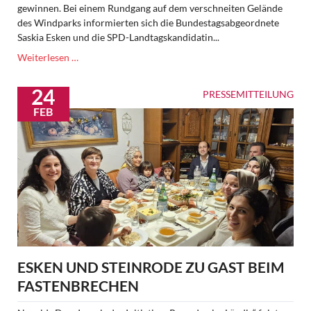
gewinnen. Bei einem Rundgang auf dem verschneiten Gelände
des Windparks informierten sich die Bundestagsabgeordnete
Saskia Esken und die SPD-Landtagskandidatin...
Energiewende
Weiterlesen …
im
Wald:
24
PRESSEMITTEILUNG
Windpark
FEB
Seewald
ESKEN UND STEINRODE ZU GAST BEIM
FASTENBRECHEN