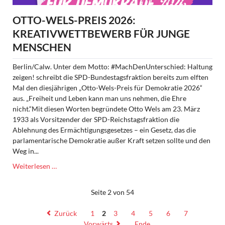
OTTO-WELS-PREIS 2026:
KREATIVWETTBEWERB FÜR JUNGE
MENSCHEN
Berlin/Calw. Unter dem Motto: #MachDenUnterschied: Haltung
zeigen! schreibt die SPD-Bundestagsfraktion bereits zum elften
Mal den diesjährigen „Otto-Wels-Preis für Demokratie 2026“
aus. „Freiheit und Leben kann man uns nehmen, die Ehre
nicht.“Mit diesen Worten begründete Otto Wels am 23. März
1933 als Vorsitzender der SPD-Reichstagsfraktion die
Ablehnung des Ermächtigungsgesetzes – ein Gesetz, das die
parlamentarische Demokratie außer Kraft setzen sollte und den
Weg in...
Otto-
Weiterlesen …
Wels-
Preis
Seite 2 von 54
2026:
Kreativwettbewerb
Zurück
1
2
3
4
5
6
7
für
Vorwärts
Ende