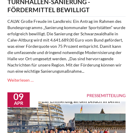
TURNHALLEN-SANIERUNG -
FÖRDERMITTEL BEWILLIGT
CALW. Große Freude im Landkreis: Ein Antrag im Rahmen des
Bundesprogramms „Sanierung kommunaler Sportstätten“ wurde
erfolgreich bewilligt. Die Sanierung der Schwarzwaldhalle in
Calw-Altburg wird mit 4.641.689,00 Euro vom Bund gefördert,
was einer Förderquote von 75 Prozent entspricht. Damit kann
die umfassende und dringend notwendige Modernisierung der
Halle vor Ort umgesetzt werden. „Das sind hervorragende
Nachrichten für unsere Region. Mit der Förderung können wir
nun eine wichtige Sanierungsmaßnahme...
Sportmilliarde:
Weiterlesen …
Grünes
Licht
09
PRESSEMITTEILUNG
für
APR
Turnhallen-
Sanierung
-
Fördermittel
bewilligt