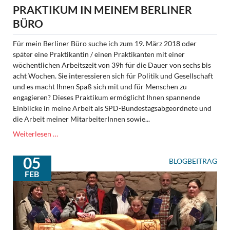
PRAKTIKUM IN MEINEM BERLINER
BÜRO
Für mein Berliner Büro suche ich zum 19. März 2018 oder
später eine Praktikantin / einen Praktikanten mit einer
wöchentlichen Arbeitszeit von 39h für die Dauer von sechs bis
acht Wochen. Sie interessieren sich für Politik und Gesellschaft
und es macht Ihnen Spaß sich mit und für Menschen zu
engagieren? Dieses Praktikum ermöglicht Ihnen spannende
Einblicke in meine Arbeit als SPD-Bundestagsabgeordnete und
die Arbeit meiner MitarbeiterInnen sowie...
Praktikum
Weiterlesen …
in
meinem
05
BLOGBEITRAG
Berliner
FEB
Büro