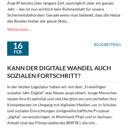
Angriff bereits über längere Zeit, womöglich über ein ganzes
Jahr – das ist nun wirklich kein Ruhmesblatt für unsere
Sicherheitsbehörden! Gerade wenn man bedenkt, dass die Netze
des Bundes bisher der ganze Stolz...
Der
Weiterlesen …
Hackerangriff
auf
16
BLOGBEITRAG
die
FEB
Netze
des
Bundes
KANN DER DIGITALE WANDEL AUCH
ist
SOZIALEN FORTSCHRITT?
kein
Ruhmesblatt
In der letzten Legislatur haben wir mit dem „Freiwilligen
für
sozialen Jahr Digital“ was Neues ausprobiert. Junge Menschen
unsere
setzen ihre Kreativität und viel Herzblut ein und vertiefen ihre
Sicherheitsbehörden
Kompetenzen im Umgang mit digitalen Medien, um in Schulen
und sozialen Einrichtungen zivilgesellschaftliche Prozesse
„digital“ voranzubringen. In Rheinland-Pfalz und in Sachsen-
Anhalt sind das Pilotprojekte des BMFSFJ, die mit...