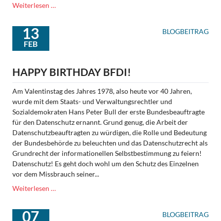
Kann
Weiterlesen …
der
digitale
13
BLOGBEITRAG
Wandel
FEB
auch
sozialen
Fortschritt?
HAPPY BIRTHDAY BFDI!
Am Valentinstag des Jahres 1978, also heute vor 40 Jahren,
wurde mit dem Staats- und Verwaltungsrechtler und
Sozialdemokraten Hans Peter Bull der erste Bundesbeauftragte
für den Datenschutz ernannt. Grund genug, die Arbeit der
Datenschutzbeauftragten zu würdigen, die Rolle und Bedeutung
der Bundesbehörde zu beleuchten und das Datenschutzrecht als
Grundrecht der informationellen Selbstbestimmung zu feiern!
Datenschutz! Es geht doch wohl um den Schutz des Einzelnen
vor dem Missbrauch seiner...
Happy
Weiterlesen …
Birthday
BfDI!
07
BLOGBEITRAG