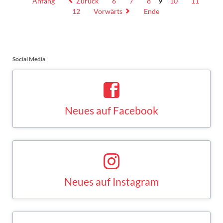
Anfang
Zurück
6
7
8
9
10
11
statt
12
Vorwärts
Ende
endgültiger
Abschaffung
des
Rechts
Social Media
Neues auf Facebook
Saskia Esken bei Facebook
FACEBOOK
Neues auf Instagram
Saskia Esken bei Instagram
INSTAGRAM