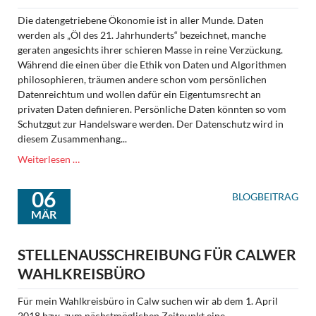
Die datengetriebene Ökonomie ist in aller Munde. Daten
werden als „Öl des 21. Jahrhunderts“ bezeichnet, manche
geraten angesichts ihrer schieren Masse in reine Verzückung.
Während die einen über die Ethik von Daten und Algorithmen
philosophieren, träumen andere schon vom persönlichen
Datenreichtum und wollen dafür ein Eigentumsrecht an
privaten Daten definieren. Persönliche Daten könnten so vom
Schutzgut zur Handelsware werden. Der Datenschutz wird in
diesem Zusammenhang...
Der
Weiterlesen …
Datenschutz
ist
06
BLOGBEITRAG
ein
MÄR
Grundrecht
des
21.
STELLENAUSSCHREIBUNG FÜR CALWER
Jahrhunderts
WAHLKREISBÜRO
Für mein Wahlkreisbüro in Calw suchen wir ab dem 1. April
2018 bzw. zum nächstmöglichen Zeitpunkt eine