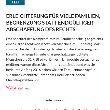
FEB
in
Salzburg,
Frankfurt
ERLEICHTERUNG FÜR VIELE FAMILIEN,
und
BEGRENZUNG STATT ENDGÜLTIGER
in
ABSCHAFFUNG DES RECHTS
Dornstetten
Das bedeutet der Kompromiss zum Familiennachzug angesichts
einer klaren rechtskonservativen Mehrheit im Bundestag. Wir
stimmen heute im Bundestag darüber ab, die Aussetzung des
Familiennachzugs für subsidiär geschützte geflüchtete
Menschen bis 31.7.18 zu verlängern. Ich möchte versuchen zu
erklären, warum diese Abstimmung stattfindet und was sie
bedeutet. Anfang 2016 haben wir den Familiennachzug für
subsidiär Geschützte unter dem Eindruck der hohen
Flüchtlingszahlen von...
Erleichterung
Weiterlesen …
für
viele
Seite 9 von 25
Familien,
Begrenzung