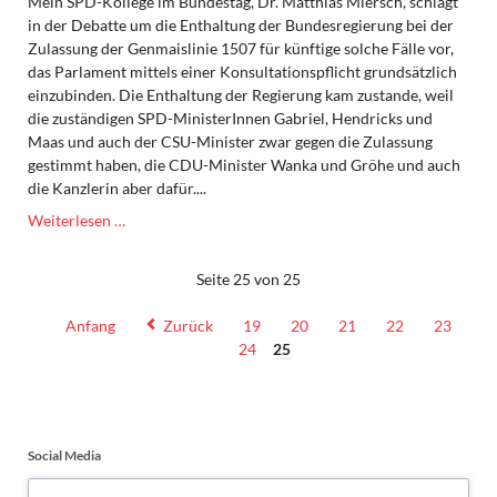
Mein SPD-Kollege im Bundestag, Dr. Matthias Miersch, schlägt
in der Debatte um die Enthaltung der Bundesregierung bei der
Zulassung der Genmaislinie 1507 für künftige solche Fälle vor,
das Parlament mittels einer Konsultationspflicht grundsätzlich
einzubinden. Die Enthaltung der Regierung kam zustande, weil
die zuständigen SPD-MinisterInnen Gabriel, Hendricks und
Maas und auch der CSU-Minister zwar gegen die Zulassung
gestimmt haben, die CDU-Minister Wanka und Gröhe und auch
die Kanzlerin aber dafür....
Genmais
Weiterlesen …
1507
Seite 25 von 25
Anfang
Zurück
19
20
21
22
23
24
25
Social Media