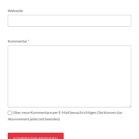
Webseite
Pflichtfeld
Kommentar
*
Über neue Kommentare per E-Mail benachrichtigen (Sie können das
Abonnement jederzeit beenden)
KOMMENTAR ABSENDEN