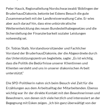
Peter Hauck, Regionalleitung Nordschwarzwald/ Böblingen der
BruderhausDiakonie, betonte bei Eskens Besuch die gute
Zusammenarbeit mit der Landkreisverwaltung Calw. Er wies
aber auch darauf hin, dass eine unbürokratische
Weiterentwicklung des neuen Bundesteilhabegesetzes und die
Sicherstellung der Finanzierbarkeit sozialer Leistungen
notwendig sei.
Dr. Tobias Staib, Vorstandsvorsitzender und Fachlicher
Vorstand der BruderhausDiakonie, der die Abgeordnete durch
das Unterstützungszentrum begleitete, sagte: „Es ist wichtig,
dass die Politik die Bedürfnisse unserer Klientinnen und
Klienten versteht und uns in unserer diakonischen Arbeit
unterstützt.“
Die SPD-Politikerin nahm sich beim Besuch viel Zeit für die
Erzählungen aus dem Arbeitsalltag der Mitarbeitenden. Ebenso
wichtig war ihr der direkte Kontakt mit den Bewohnerinnen und
Bewohnern, von denen sich viele herzlich und interessiert an der
Begegnung mit Esken zeigen. „Ich bin ganz überwältigt von der