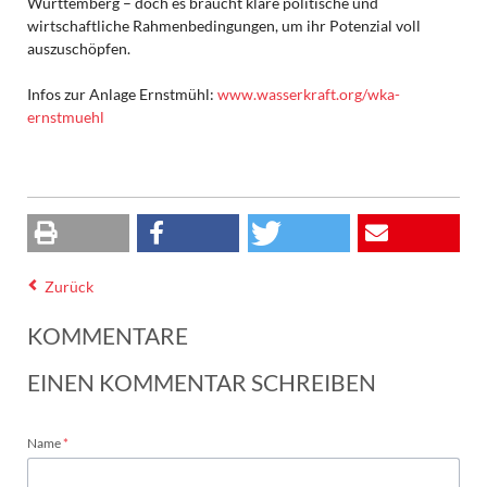
Württemberg – doch es braucht klare politische und
wirtschaftliche Rahmenbedingungen, um ihr Potenzial voll
auszuschöpfen.
Infos zur Anlage Ernstmühl:
www.wasserkraft.org/wka-
ernstmuehl
Zurück
KOMMENTARE
EINEN KOMMENTAR SCHREIBEN
Pflichtfeld
Name
*