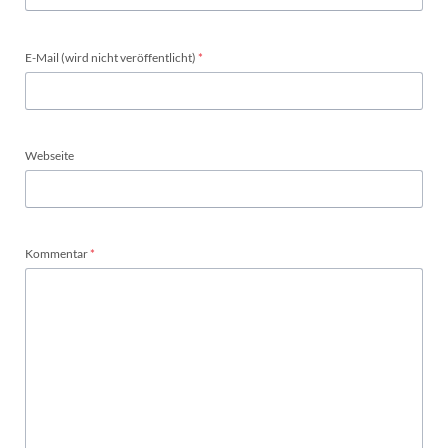
Pflichtfeld
E-Mail (wird nicht veröffentlicht)
*
Webseite
Pflichtfeld
Kommentar
*