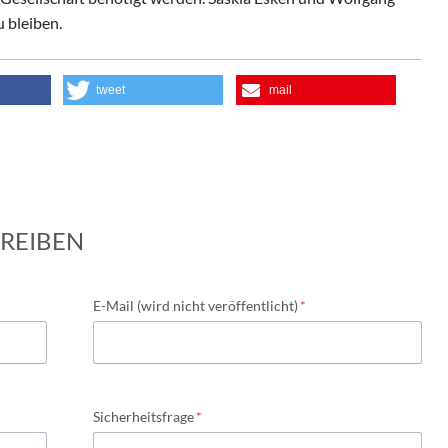
 bleiben.
tweet
mail
REIBEN
Pflichtfeld
E-Mail (wird nicht veröffentlicht)
*
Pflichtfeld
Sicherheitsfrage
*