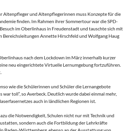
Altenpfleger und Altenpflegerinnen muss Konzepte für die
ndemie finden. Im Rahmen ihrer Sommertour war die SPD-
Besuch im Oberlinhaus in Freudenstadt und tauschte sich mit
 Bereichsleitungen Annette Hirschfeld und Wolfgang Haug
 Oberlinhaus nach dem Lockdown im März innerhalb kurzer
r eine neu eingerichtete Virtuelle Lernumgebung fortzuführen.
.
nso wie die Schülerinnen und Schüler die Lernangebote
war toll“, so Averbeck. Deutlich wurde dabei einmal mehr,
aserfasernetzes auch in ländlichen Regionen ist.
zu die Notwendigkeit, Schulen nicht nur mit Technik und
zustatten, sondern auch die Fortbildung der Lehrkräfte
h in Baden-Württemberg, ebenso an der Ausstattung von