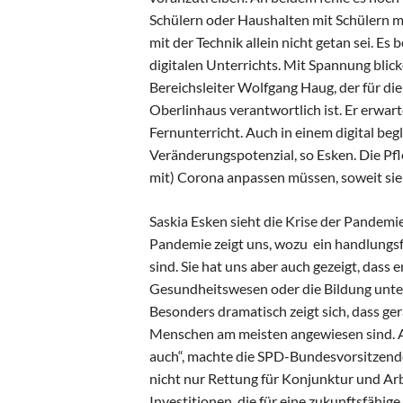
Schülern oder Haushalten mit Schülern mi
mit der Technik allein nicht getan sei. E
digitalen Unterrichts. Mit Spannung blic
Bereichsleiter Wolfgang Haug, der für die
Oberlinhaus verantwortlich ist. Er erwa
Fernunterricht. Auch in einem digital beg
Veränderungspotenzial, so Esken. Die Pf
mit) Corona anpassen müssen, soweit sie 
Saskia Esken sieht die Krise der Pandemi
Pandemie zeigt uns, wozu ein handlungsfä
sind. Sie hat uns aber auch gezeigt, das
Gesundheitswesen oder die Bildung unterf
Besonders dramatisch zeigt sich, dass gera
Menschen am meisten angewiesen sind. A
auch“, machte die SPD-Bundesvorsitzende
nicht nur Rettung für Konjunktur und Ar
Investitionen, die für eine zukunftsfähi