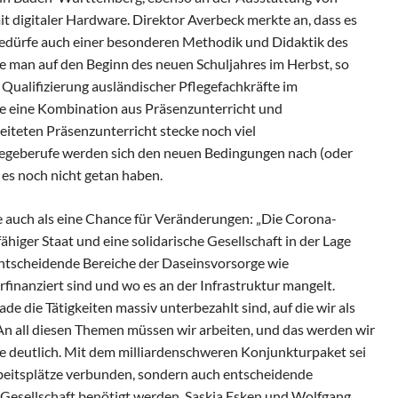
t digitaler Hardware. Direktor Averbeck merkte an, dass es
s bedürfe auch einer besonderen Methodik und Didaktik des
ke man auf den Beginn des neuen Schuljahres im Herbst, so
 Qualifizierung ausländischer Pflegefachkräfte im
rte eine Kombination aus Präsenzunterricht und
leiteten Präsenzunterricht stecke noch viel
legeberufe werden sich den neuen Bedingungen nach (oder
es noch nicht getan haben.
e auch als eine Chance für Veränderungen: „Die Corona-
higer Staat und eine solidarische Gesellschaft in der Lage
s entscheidende Bereiche der Daseinsvorsorge wie
inanziert sind und wo es an der Infrastruktur mangelt.
de die Tätigkeiten massiv unterbezahlt sind, auf die wir als
n all diesen Themen müssen wir arbeiten, und das werden wir
 deutlich. Mit dem milliardenschweren Konjunkturpaket sei
beitsplätze verbunden, sondern auch entscheidende
ge Gesellschaft benötigt werden. Saskia Esken und Wolfgang