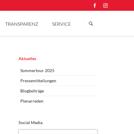
Navigation
überspringen
TRANSPARENZ
SERVICE
Einkünfte
Kontakt
Pressefotos
Navigation
Aktuelles
überspringen
Sommertour 2025
Pressemitteilungen
Blogbeiträge
Plenarreden
Social Media