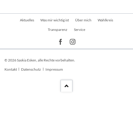
Navigation
Aktuelles
Was mir wichtig ist
Über mich
Wahlkreis
überspringen
Transparenz
Service
© 2026 Saskia Esken, alle Rechte vorbehalten.
Navigation
Kontakt
Datenschutz
Impressum
überspringen