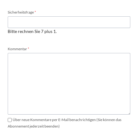
Pflichtfeld
Sicherheitsfrage
*
Bitte rechnen Sie 7 plus 1.
Pflichtfeld
Kommentar
*
Über neue Kommentare per E-Mail benachrichtigen (Sie können das
Abonnement jederzeit beenden)