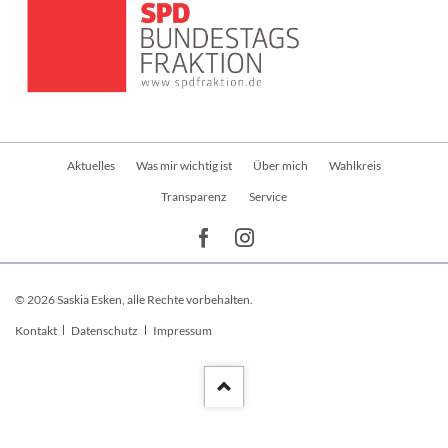
Navigation
Aktuelles
Was mir wichtig ist
Über mich
Wahlkreis
überspringen
Transparenz
Service
© 2026 Saskia Esken, alle Rechte vorbehalten.
Navigation
Kontakt
Datenschutz
Impressum
überspringen