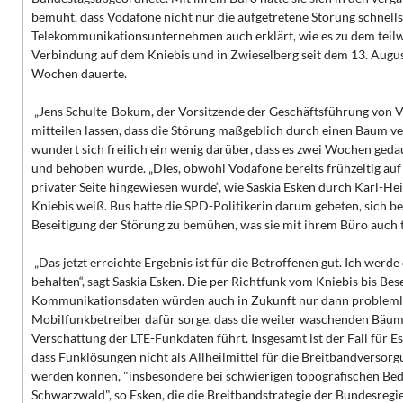
bemüht, dass Vodafone nicht nur die aufgetretene Störung schnell
Telekommunikationsunternehmen auch erklärt, wie es zu dem teilwe
Verbindung auf dem Kniebis und in Zwieselberg seit dem 13. Augu
Wochen dauerte.
„Jens Schulte-Bokum, der Vorsitzende der Geschäftsführung von V
mitteilen lassen, dass die Störung maßgeblich durch einen Baum ver
wundert sich freilich ein wenig darüber, dass es zwei Wochen gedau
und behoben wurde. „Dies, obwohl Vodafone bereits frühzeitig auf
privater Seite hingewiesen wurde“, wie Saskia Esken durch Karl-
Kniebis weiß. Bus hatte die SPD-Politikerin darum gebeten, sich b
Beseitigung der Störung zu bemühen, was sie mit ihrem Büro auch t
„Das jetzt erreichte Ergebnis ist für die Betroffenen gut. Ich werde 
behalten“, sagt Saskia Esken. Die per Richtfunk vom Kniebis bis Be
Kommunikationsdaten würden auch in Zukunft nur dann problemlo
Mobilfunkbetreiber dafür sorge, dass die weiter waschenden Bäume
Verschattung der LTE-Funkdaten führt. Insgesamt ist der Fall für Es
dass Funklösungen nicht als Allheilmittel für die Breitbandverso
werden können, "insbesondere bei schwierigen topografischen Bed
Schwarzwald", so Esken, die die Breitbandstrategie der Bundesreg