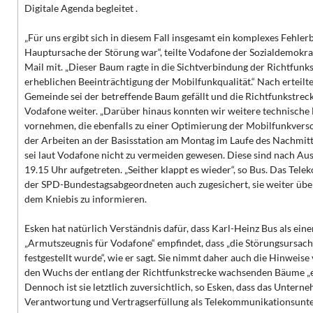
Digitale Agenda begleitet .
„Für uns ergibt sich in diesem Fall insgesamt ein komplexes Fehlerb
Hauptursache der Störung war“, teilte Vodafone der Sozialdemokr
Mail mit. „Dieser Baum ragte in die Sichtverbindung der Richtfunks
erheblichen Beeinträchtigung der Mobilfunkqualität.“ Nach erteil
Gemeinde sei der betreffende Baum gefällt und die Richtfunkstreck
Vodafone weiter. „Darüber hinaus konnten wir weitere technische
vornehmen, die ebenfalls zu einer Optimierung der Mobilfunkvers
der Arbeiten an der Basisstation am Montag im Laufe des Nachmit
sei laut Vodafone nicht zu vermeiden gewesen. Diese sind nach Au
19.15 Uhr aufgetreten. „Seither klappt es wieder“, so Bus. Das T
der SPD-Bundestagsabgeordneten auch zugesichert, sie weiter über
dem Kniebis zu informieren.
Esken hat natürlich Verständnis dafür, dass Karl-Heinz Bus als einer
„Armutszeugnis für Vodafone“ empfindet, dass „die Störungsursach
festgestellt wurde“, wie er sagt. Sie nimmt daher auch die Hinweise
den Wuchs der entlang der Richtfunkstrecke wachsenden Bäume „
Dennoch ist sie letztlich zuversichtlich, so Esken, dass das Unter
Verantwortung und Vertragserfüllung als Telekommunikationsun