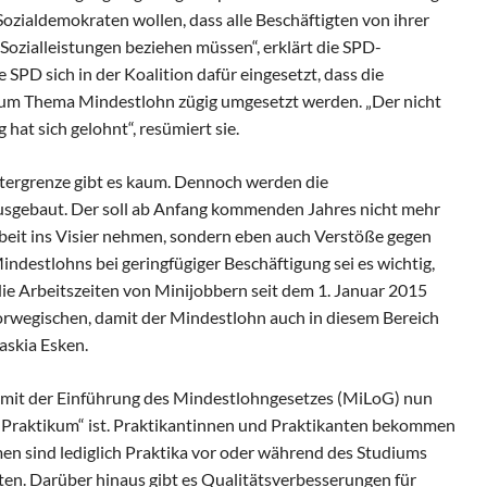
Sozialdemokraten wollen, dass alle Beschäftigten von ihrer
 Sozialleistungen beziehen müssen“, erklärt die SPD-
SPD sich in der Koalition dafür eingesetzt, dass die
zum Thema Mindestlohn zügig umgesetzt werden. „Der nicht
at sich gelohnt“, resümiert sie.
ergrenze gibt es kaum. Dennoch werden die
ausgebaut. Der soll ab Anfang kommenden Jahres nicht mehr
rbeit ins Visier nehmen, sondern eben auch Verstöße gegen
indestlohns bei geringfügiger Beschäftigung sei es wichtig,
ie Arbeitszeiten von Minijobbern seit dem 1. Januar 2015
orwegischen, damit der Mindestlohn auch in diesem Bereich
askia Esken.
ss mit der Einführung des Mindestlohngesetzes (MiLoG) nun
n Praktikum“ ist. Praktikantinnen und Praktikanten bekommen
n sind lediglich Praktika vor oder während des Studiums
ten. Darüber hinaus gibt es Qualitätsverbesserungen für