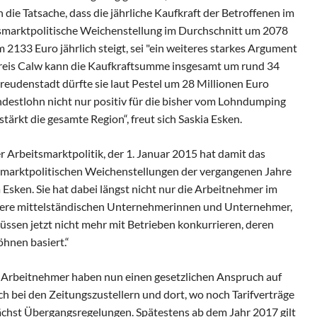
 die Tatsache, dass die jährliche Kaufkraft der Betroffenen im
tsmarktpolitische Weichenstellung im Durchschnitt um 2078
 2133 Euro jährlich steigt, sei "ein weiteres starkes Argument
kreis Calw kann die Kaufkraftsumme insgesamt um rund 34
eudenstadt dürfte sie laut Pestel um 28 Millionen Euro
indestlohn nicht nur positiv für die bisher vom Lohndumping
ärkt die gesamte Region“, freut sich Saskia Esken.
er Arbeitsmarktpolitik, der 1. Januar 2015 hat damit das
itsmarktpolitischen Weichenstellungen der vergangenen Jahre
a Esken. Sie hat dabei längst nicht nur die Arbeitnehmer im
nsere mittelständischen Unternehmerinnen und Unternehmer,
üssen jetzt nicht mehr mit Betrieben konkurrieren, deren
hnen basiert.“
d Arbeitnehmer haben nun einen gesetzlichen Anspruch auf
ch bei den Zeitungszustellern und dort, wo noch Tarifverträge
ächst Übergangsregelungen. Spätestens ab dem Jahr 2017 gilt