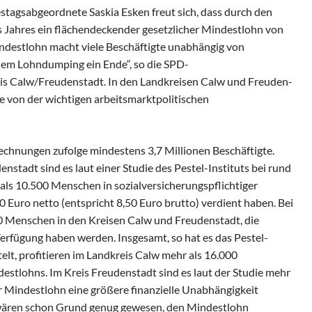
sabgeordnete Saskia Esken freut sich, dass durch den
s Jahres ein flächendeckender gesetzlicher Mindestlohn von
indestlohn macht viele Beschäftigte unabhängig von
dem Lohndumping ein Ende“, so die SPD-
s Calw/Freudenstadt. In den Landkreisen Calw und Freuden-
te von der wichtigen arbeitsmarktpolitischen
echnungen zufolge mindestens 3,7 Millionen Beschäftigte.
nstadt sind es laut einer Studie des Pestel-Instituts bei rund
ls 10.500 Menschen in sozialversicherungspflichtiger
50 Euro netto (entspricht 8,50 Euro brutto) verdient haben. Bei
00 Menschen in den Kreisen Calw und Freudenstadt, die
Verfügung haben werden. Insgesamt, so hat es das Pestel-
telt, profitieren im Landkreis Calw mehr als 16.000
estlohns. Im Kreis Freudenstadt sind es laut der Studie mehr
 Mindestlohn eine größere finanzielle Unabhängigkeit
n wären schon Grund genug gewesen, den Mindestlohn