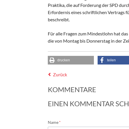
Praktika, die auf Forderung der SPD durc
Erfordernis eines schriftlichen Vertrags 
beschreibt.
Für alle Fragen zum Mindestlohn hat das 
die von Montag bis Donnerstag in der Zei
drucken
teilen
Zurück
KOMMENTARE
EINEN KOMMENTAR SCH
Pflichtfeld
Name
*