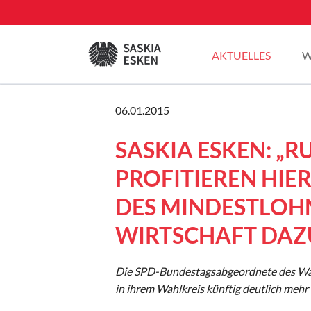
EN
AKTUELLES
W
Sommertour 2025
06.01.2015
Pressemitteilungen
SASKIA ESKEN: „R
Blogbeiträge
Plenarreden
PROFITIEREN HIE
DES MINDESTLOHN
WIRTSCHAFT DAZU
Die SPD-Bundestagsabgeordnete des Wahl
in ihrem Wahlkreis künftig deutlich mehr