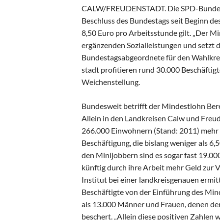
CALW/FREUDENSTADT. Die SPD-Bundestag
Beschluss des Bundestags seit Beginn de
8,50 Euro pro Arbeitsstunde gilt. „Der M
ergänzenden Sozialleistungen und setzt 
Bundestagsabgeordnete für den Wahlkrei
stadt profitieren rund 30.000 Beschäftig
Weichenstellung.
Bundesweit betrifft der Mindestlohn Ber
Allein in den Landkreisen Calw und Freude
266.000 Einwohnern (Stand: 2011) mehr a
Beschäftigung, die bislang weniger als 6,
den Minijobbern sind es sogar fast 19.0
künftig durch ihre Arbeit mehr Geld zur 
Institut bei einer landkreisgenauen ermit
Beschäftigte von der Einführung des Mind
als 13.000 Männer und Frauen, denen der
beschert. „Allein diese positiven Zahle