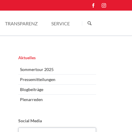
Navigation
überspringen
TRANSPARENZ
SERVICE
Einkünfte
Kontakt
Pressefotos
Navigation
Aktuelles
überspringen
Sommertour 2025
Pressemitteilungen
Blogbeiträge
Plenarreden
Social Media