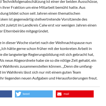
Technik­folgen­ab­schät­zung ist einer der beiden Ausschüsse,
n ihrer Fraktion um eine Mitarbeit bemüht hatte. Aus
ung bildet schon seit Jahren einen thematischen
 Esken ist gegenwärtig stellvertretende Vor­sitzen­de des
cht zuletzt im Landkreis Calw erst vor wenigen Jahren einen
er Elternbeiräte mitgegründet.
e in dieser Woche star­tet nach der Weihnachtspause nun
 „Ich hätte gerne schon früher mit der konkreten Ar­beit in
e die langwie­rige Regierungsbildung mit sich gebracht hat,
. Als neue Abgeordnete habe sie so die nötige Zeit gehabt, ein
o im Wahlkreis zusammenstellen können. „Denn die umfang­
d im Wahlkreis lässt sich nur mit einem guten Team
or ihr liegenden neuen Aufgaben und Herausforderung­en freut.
tweet
mail