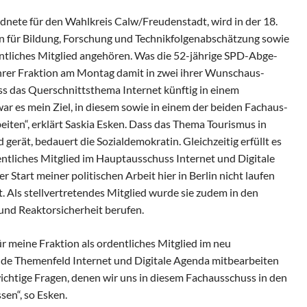
dnete für den Wahlkreis Calw/Freudenstadt, wird in der 18.
für Bildung, Forschung und Technikfolgenabschätz­ung sowie
ent­liches Mitglied an­gehören. Was die 52-jährige SPD-Abge­
 ihrer Fraktion am Montag damit in zwei ihrer Wunsch­aus­
ss das Querschnittsthema Inter­net künftig in einem
r es mein Ziel, in diesem sowie in einem der beiden Fach­aus­
eiten“, erklärt Saskia Esken. Dass das Thema Tourismus in
gerät, bedauert die Sozial­demokratin. Gleich­zeitig erfüllt es
­dentliches Mit­glied im Haupt­aus­schuss Internet und Di­gi­tale
r Start meiner politischen Arbeit hier in Berlin nicht laufen
gt. Als stellvertretendes Mit­glied wur­de sie zu­dem in den
d Re­ak­tor­si­cherheit berufen.
für meine Fraktion als ordentliches Mitglied im neu
 Themenfeld Internet und Di­gi­ta­le Agenda mitbearbeiten
e wichtige Fragen, denen wir uns in diesem Fachausschuss in den
en“, so Esken.