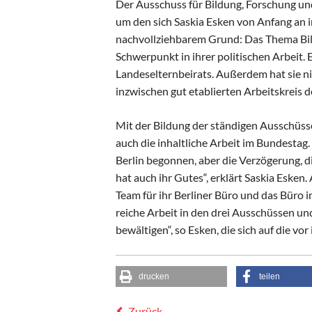
Der Ausschuss für Bildung, Forschung und 
um den sich Saskia Esken von Anfang an i
nachvollziehbarem Grund: Das Thema Bild
Schwerpunkt in ihrer po­li­tischen Arbeit.
Landeselternbeirats. Außerdem hat sie ni
inzwischen gut etablierten Arbeitskreis d
Mit der Bildung der ständigen Ausschüss
auch die inhaltliche Arbeit im Bun­destag.
Berlin begonnen, aber die Verzögerung, di
hat auch ihr Gu­tes“, erklärt Saskia Esken
Team für ihr Berliner Büro und das Bü­r
reiche Arbeit in den drei Ausschüssen un
bewältigen“, so Esken, die sich auf die v
drucken
teilen
Zurück