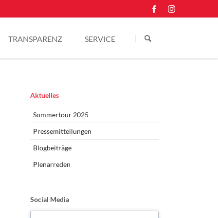
Navigation
überspringen
TRANSPARENZ
SERVICE
Einkünfte
Kontakt
Pressefotos
Navigation
Aktuelles
überspringen
Sommertour 2025
Pressemitteilungen
Blogbeiträge
Plenarreden
Social Media