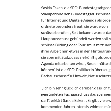
Saskia Esken, die SPD-Bun­des­tagsabgeor
Wahlperiode den Bundestagsausschüssen 
für Internet und Digitale Agenda als or­d
ord­nete be­son­ders freut: sie wurde von
schüsse berufen. „Seit bekannt wurde, da
Hauptausschuss gebündelt werden soll, wa
schüsse Bildung oder Tourismus mit­zuarb
ihrer Arbeit nun etwas in den Hin­tergrund 
sie aber mit Stolz, dass sie künf­­tig als or
Agenda mit­arbeiten wird. „Besser hätte de
kön­nen“, ist die SPD-Po­li­ti­kerin überzeu
Fachausschuss für Umwelt, Natur­schutz un
„Ich bin sehr glücklich darüber, dass ich 
gegründeten Fachausschuss das spannende
darf“, erklärt Saskia Esken. „Es gibt viel
kommen­den Jahren in­tensiv widmen müss