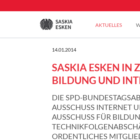
EN
AKTUELLES
W
Sommertour 2025
14.01.2014
Pressemitteilungen
SASKIA ESKEN IN
Blogbeiträge
Plenarreden
BILDUNG UND IN
DIE SPD-BUNDESTAGSA
AUSSCHUSS INTERNET U
AUSSCHUSS FÜR BILDU
TECHNIKFOLGENABSCHÄ
ORDENTLICHES MITGLIE