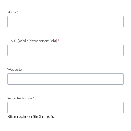
Pflichtfeld
Name
*
Pflichtfeld
E-Mail (wird nicht veröffentlicht)
*
Webseite
Pflichtfeld
Sicherheitsfrage
*
Bitte rechnen Sie 3 plus 6.