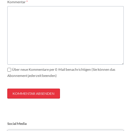
Pflichtfeld
Kommentar
*
Über neue Kommentare per E-Mail benachrichtigen (Sie können das
Abonnement jederzeit beenden)
KOMMENTAR ABSENDEN
Social Media