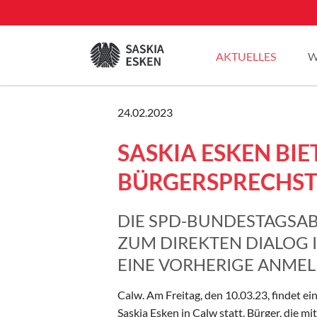
EN
AKTUELLES
W
Sommertour 2025
24.02.2023
Pressemitteilungen
SASKIA ESKEN BIE
Blogbeiträge
Plenarreden
BÜRGERSPRECHS
DIE SPD-BUNDESTAGSA
ZUM DIREKTEN DIALOG I
EINE VORHERIGE ANMEL
Calw. Am Freitag, den 10.03.23, findet
Saskia Esken in Calw statt. Bürger, die m