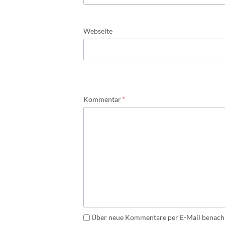
Webseite
Pflichtfeld
Kommentar
*
Über neue Kommentare per E-Mail benachr