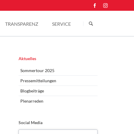
Navigation
überspringen
TRANSPARENZ
SERVICE
Einkünfte
Kontakt
Pressefotos
Navigation
Aktuelles
überspringen
Sommertour 2025
Pressemitteilungen
Blogbeiträge
Plenarreden
Social Media