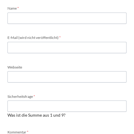
Pflichtfeld
Name
*
Pflichtfeld
E-Mail (wird nicht veröffentlicht)
*
Webseite
Pflichtfeld
Sicherheitsfrage
*
Was ist die Summe aus 1 und 9?
Pflichtfeld
Kommentar
*