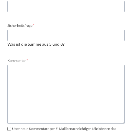
Pflichtfeld
Sicherheitsfrage
*
Was ist die Summe aus 5 und 8?
Pflichtfeld
Kommentar
*
Über neue Kommentare per E-Mail benachrichtigen (Sie können das