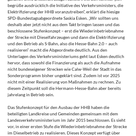
begrüße ausdrücklich die Initiative des Verkehrsministers, die
Elektrifizierung der HHB voranzutreiben“, erklärt die hiesige
SPD-Bundestagsabgeordnete Saskia Esken. „Wir sollten uns
deshalb aber jetzt nicht aus dem Takt bringen lassen und das
beschlossene Stufenkonzept – erst die Wiederinbetriebnahme
der Strecke mit Dieselfahrzeugen und dann die Elektrifizierung
und den Betrieb als S-Bahn, also die Hesse-Bahn 2.0 – auch
realisieren“ macht die Abgeordnete deutlich. Aus den
Unterlagen des Verkehrsministeriums geht laut Esken deutlich
hervor, dass sowohl die Finanzierung als auch die Aufnahme
nicht bundeseigener Strecken wie Calw-Weil der Stadt in das
Sonderprogramm bisher ungeklärt sind. Zudem ist vor 2025
nicht mit einer Realisierung von Maßnahmen zu rechnen. Zu
diesem Zeitpunkt soll die Hermann-Hesse-Bahn aber bereits
jahrelang in Betrieb sein.
Das Stufenkonzept für den Ausbau der HHB haben die
beteiligten Landkreise und Gemeinden gemeinsam mit dem
Landesverkehrsministerium im Jahr 2015 beschlossen. Es sieht
vor, in einer ersten Stufe die Wiederinbetriebnahme der Strecke
im Dieselbetrieb zu realisieren. Dieses Konzept verfügt über