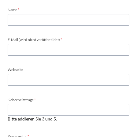
Pflichtfeld
Name
*
Pflichtfeld
E-Mail (wird nicht veröffentlicht)
*
Webseite
Pflichtfeld
Sicherheitsfrage
*
Bitte addieren Sie 3 und 5.
Pflichtfeld
Kommentar
*