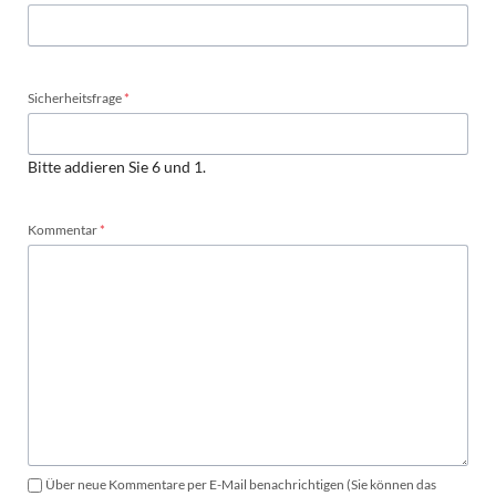
Pflichtfeld
Sicherheitsfrage
*
Bitte addieren Sie 6 und 1.
Pflichtfeld
Kommentar
*
Über neue Kommentare per E-Mail benachrichtigen (Sie können das