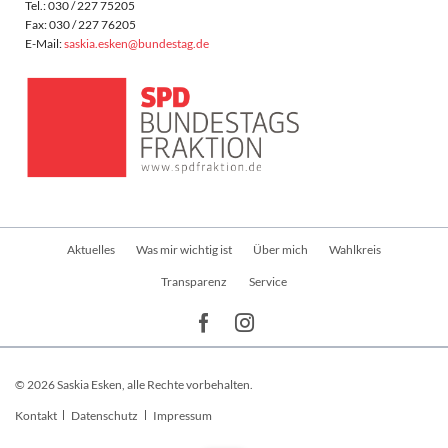
Tel.: 030 / 227 75205
Fax: 030 / 227 76205
E-Mail:
saskia.esken@bundestag.de
Navigation
Aktuelles
Was mir wichtig ist
Über mich
Wahlkreis
überspringen
Transparenz
Service
© 2026 Saskia Esken, alle Rechte vorbehalten.
Navigation
Kontakt
Datenschutz
Impressum
überspringen