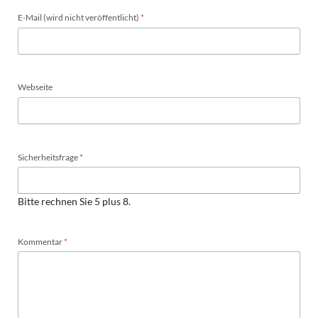
Pflichtfeld
E-Mail (wird nicht veröffentlicht)
*
Webseite
Pflichtfeld
Sicherheitsfrage
*
Bitte rechnen Sie 5 plus 8.
Pflichtfeld
Kommentar
*