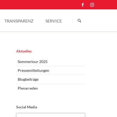
Navigation
überspringen
TRANSPARENZ
SERVICE
Einkünfte
Kontakt
Pressefotos
Navigation
Aktuelles
überspringen
Sommertour 2025
Pressemitteilungen
Blogbeiträge
Plenarreden
Social Media