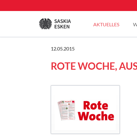
EN
AKTUELLES
W
Sommertour 2025
12.05.2015
Pressemitteilungen
ROTE WOCHE, AUS
Blogbeiträge
Plenarreden