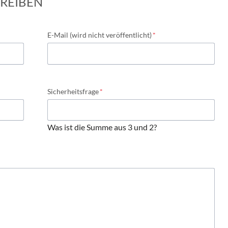
REIBEN
Pflichtfeld
E-Mail (wird nicht veröffentlicht)
*
Pflichtfeld
Sicherheitsfrage
*
Was ist die Summe aus 3 und 2?