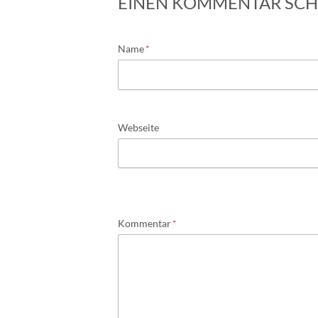
EINEN KOMMENTAR SCH
Pflichtfeld
Name
*
Webseite
Pflichtfeld
Kommentar
*