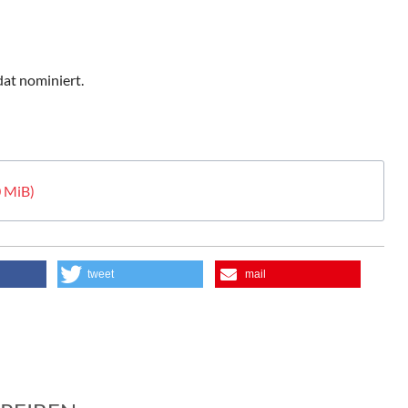
at nominiert.
0 MiB)
tweet
mail