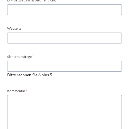
E-Mail (wird nicht veröffentlicht)
*
Webseite
Pflichtfeld
Sicherheitsfrage
*
Bitte rechnen Sie 6 plus 5.
Pflichtfeld
Kommentar
*