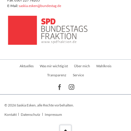
Fax: 030 / 227 76205
E-Mail:
saskia.esken@bundestag.de
Navigation
Aktuelles
Was mir wichtig ist
Über mich
Wahlkreis
überspringen
Transparenz
Service
© 2026 Saskia Esken, alle Rechte vorbehalten.
Navigation
Kontakt
Datenschutz
Impressum
überspringen