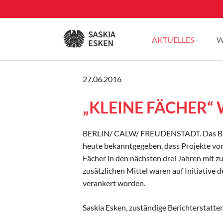
EN
AKTUELLES
W
Sommertour 2025
27.06.2016
Pressemitteilungen
„KLEINE FÄCHER“
Blogbeiträge
Plenarreden
BERLIN/ CALW/ FREUDENSTADT. Das Bund
heute bekanntgegeben, dass Projekte vo
Fächer in den nächsten drei Jahren mit z
zusätzlichen Mittel waren auf Initiative 
verankert worden.
Saskia Esken, zuständige Berichterstatter