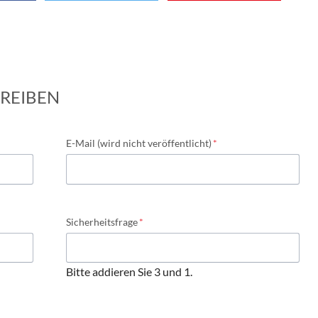
REIBEN
Pflichtfeld
E-Mail (wird nicht veröffentlicht)
*
Pflichtfeld
Sicherheitsfrage
*
Bitte addieren Sie 3 und 1.