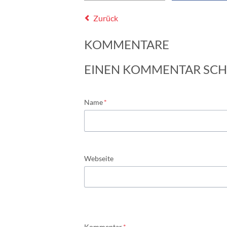
Zurück
KOMMENTARE
EINEN KOMMENTAR SCH
Pflichtfeld
Name
*
Webseite
Pflichtfeld
Kommentar
*