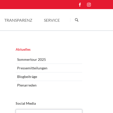
Navigation
überspringen
TRANSPARENZ
SERVICE
Einkünfte
Kontakt
Pressefotos
Navigation
Aktuelles
überspringen
Sommertour 2025
Pressemitteilungen
Blogbeiträge
Plenarreden
Social Media