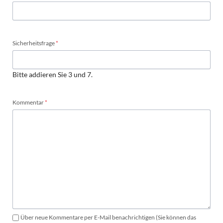
Pflichtfeld
Sicherheitsfrage
*
Bitte addieren Sie 3 und 7.
Pflichtfeld
Kommentar
*
Über neue Kommentare per E-Mail benachrichtigen (Sie können das