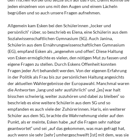
jeden einzelnen von uns mit den Augen und einem Lächeln
begrüßen und so auch unsere Fragen aufnehmen.
Allgemein kam Esken bei den Schülerinnen „locker und
persönlich“ rüber, so beschrieb es Elena, eine Schülerin aus dem
Sozialwissenschaftlichen Gymnasium (SG). Auch Janina,
Schülerin aus dem Ernährungswissenschaftlichen Gymnasium
(EG), empfand Esken als „angenehm und offen“. Diese Haltung
von Esken ermöglichte es vielen, den nötigen Mut zu fassen und
eigene Fragen zu stellen. Durch Eskens Offenheit konnten
Fragen jeder Art behandelt werden. Von der eigenen Erfahrung
in der Politik als Frau bis zur persönlichen Haltung angesichts
der aktuellen Wahlergebnisse der Europawahl. Manchmal waren
die Antworten „lang und sehr ausführlich“ und „[es] war halt
bisschen schwierig, weiter zuzuhören und dabei zu bleiben“ so
beschrieb es eine weitere Schülerin aus dem SG und so
empfanden es auch viele der Zuhörerinnen. Haris, ein weiterer
Schüler aus dem SG, brachte die Wahrnehmung vieler auf den
Punkt, als er meinte, Esken habe „auf die Fragen sehr nahbar
geantwortet“ und sei „auf das gekommen, was man gefragt hat,
auch wenn sie sehr [sehr] umhergeschweift [ist] mit dem, was sie