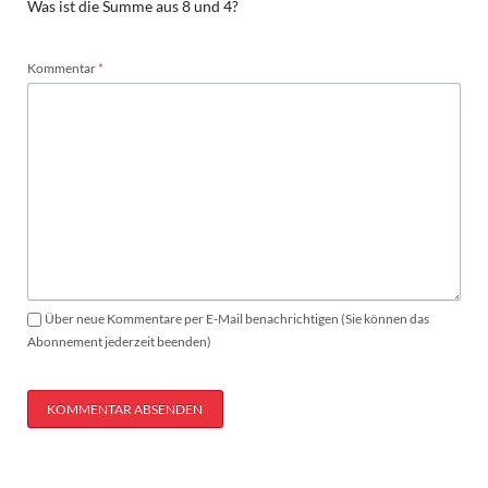
Was ist die Summe aus 8 und 4?
Pflichtfeld
Kommentar
*
Über neue Kommentare per E-Mail benachrichtigen (Sie können das
Abonnement jederzeit beenden)
KOMMENTAR ABSENDEN