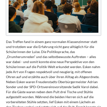
Das Treffen fand in einem ganz normalen Klassenzimmer statt
und trotzdem war die Erfahrung nicht ganz alltäglich für die
Schülerinnen der Luise. Die Politiksprache, das
„Drumherumreden“ und das selbstbewusste Auftreten – alles
war dabei - und somit konnte eine neue Perspektive von den
Schülerinnen auf die Politik-Welt erkundet werden. Esken nahm
jede Art von Fragen respektvoll und neugierig, mit offenen
Ohren auf und erzählte auch über ihren Alltag als Abgeordnete.
Neben Esken waren Freudenstadts Oberbürgermeister Adrian
Sonder und der SPD-Ortsvereinsvorsitzende Sadik Varol dabei.
Für die Gäste waren neben dem Pult drei Tische und Stühle
aufgestellt worden. Während die beiden Herren sich auf die
vorbereiteten Stühle setzten, lief Esken mit einem Lächeln an
den Tischen vorbei und setzte sich auf das Pult. Damit konnte sie