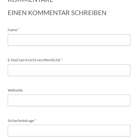
EINEN KOMMENTAR SCHREIBEN
Pflichtfeld
Name
*
Pflichtfeld
E-Mail (wird nicht veröffentlicht)
*
Webseite
Pflichtfeld
Sicherheitsfrage
*