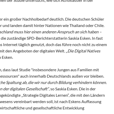
n der Studie untersucht, wie sich Achtklässler in der
er ein großer Nachholbedarf deutlich. Die deutschen Schüler
er und landen damit hinter Nationen wie Thailand oder Chile.
schland muss hier einen anderen Anspruch an sich haben –
t die zuständige SPD-Berichterstatterin Saskia Esken. In fast
Internet täglich genutzt, doch das führe noch nicht zu einem
it den Angeboten der digitalen Welt.
„Die Digital Natives
 Esken.
, dass laut Studie "insbesondere Jungen aus Familien mit
essourcen" auch innerhalb Deutschlands außen vor bleiben.
iche Spaltung ab, die wir nur durch Bildung verhindern können.
n der digitalen Gesellschaft“
, so Saskia Esken. Die in der
ekündigte „Strategie Digitales Lernen“, die mit den Ländern
wesens vereinbart werden soll, ist nach Eskens Auffassung
wirtschaftliche und gesellschaftliche Entwicklung