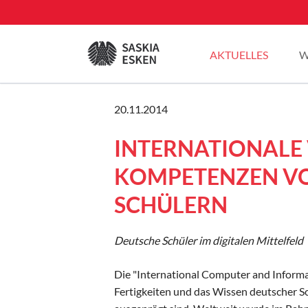
EN
AKTUELLES
W
Sommertour 2025
20.11.2014
Pressemitteilungen
INTERNATIONALE 
Blogbeiträge
Plenarreden
KOMPETENZEN VO
SCHÜLERN
Deutsche Schüler im digitalen Mittelfeld
Die "International Computer and Informat
Fertigkeiten und das Wissen deutscher S