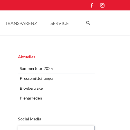
Navigation
überspringen
TRANSPARENZ
SERVICE
Einkünfte
Kontakt
Pressefotos
Navigation
Aktuelles
überspringen
Sommertour 2025
Pressemitteilungen
Blogbeiträge
Plenarreden
Social Media