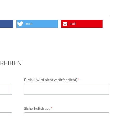
tweet
mail
REIBEN
Pflichtfeld
E-Mail (wird nicht veröffentlicht)
*
Pflichtfeld
Sicherheitsfrage
*