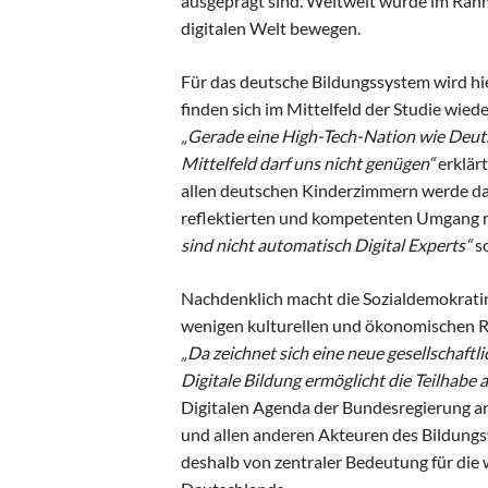
ausgeprägt sind. Weltweit wurde im Rahme
digitalen Welt bewegen.
Für das deutsche Bildungssystem wird hi
finden sich im Mittelfeld der Studie wied
„Gerade eine High-Tech-Nation wie Deut
Mittelfeld darf uns nicht genügen“
erklär
allen deutschen Kinderzimmern werde das 
reflektierten und kompetenten Umgang m
sind nicht automatisch Digital Experts“
so
Nachdenklich macht die Sozialdemokratin
wenigen kulturellen und ökonomischen R
„Da zeichnet sich eine neue gesellschaftl
Digitale Bildung ermöglicht die Teilhabe a
Digitalen Agenda der Bundesregierung ang
und allen anderen Akteuren des Bildungs
deshalb von zentraler Bedeutung für die 