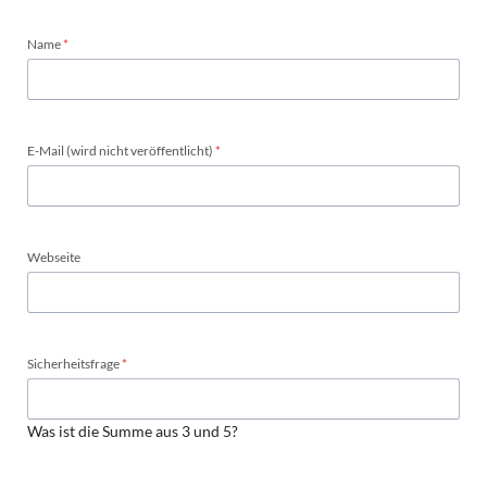
Pflichtfeld
Name
*
Pflichtfeld
E-Mail (wird nicht veröffentlicht)
*
Webseite
Pflichtfeld
Sicherheitsfrage
*
Was ist die Summe aus 3 und 5?