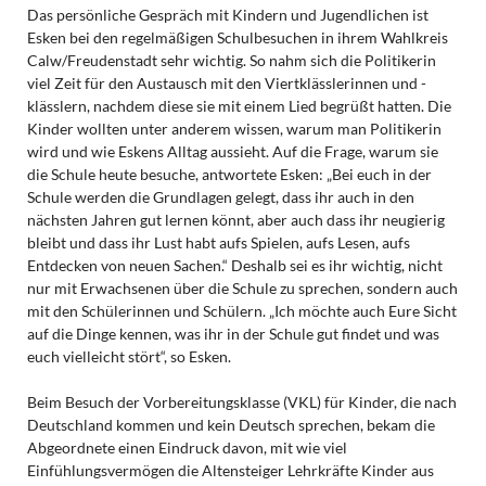
Das persönliche Gespräch mit Kindern und Jugendlichen ist
Esken bei den regelmäßigen Schulbesuchen in ihrem Wahlkreis
Calw/Freudenstadt sehr wichtig. So nahm sich die Politikerin
viel Zeit für den Austausch mit den Viertklässlerinnen und -
klässlern, nachdem diese sie mit einem Lied begrüßt hatten. Die
Kinder wollten unter anderem wissen, warum man Politikerin
wird und wie Eskens Alltag aussieht. Auf die Frage, warum sie
die Schule heute besuche, antwortete Esken: „Bei euch in der
Schule werden die Grundlagen gelegt, dass ihr auch in den
nächsten Jahren gut lernen könnt, aber auch dass ihr neugierig
bleibt und dass ihr Lust habt aufs Spielen, aufs Lesen, aufs
Entdecken von neuen Sachen.“ Deshalb sei es ihr wichtig, nicht
nur mit Erwachsenen über die Schule zu sprechen, sondern auch
mit den Schülerinnen und Schülern. „Ich möchte auch Eure Sicht
auf die Dinge kennen, was ihr in der Schule gut findet und was
euch vielleicht stört“, so Esken.
Beim Besuch der Vorbereitungsklasse (VKL) für Kinder, die nach
Deutschland kommen und kein Deutsch sprechen, bekam die
Abgeordnete einen Eindruck davon, mit wie viel
Einfühlungsvermögen die Altensteiger Lehrkräfte Kinder aus