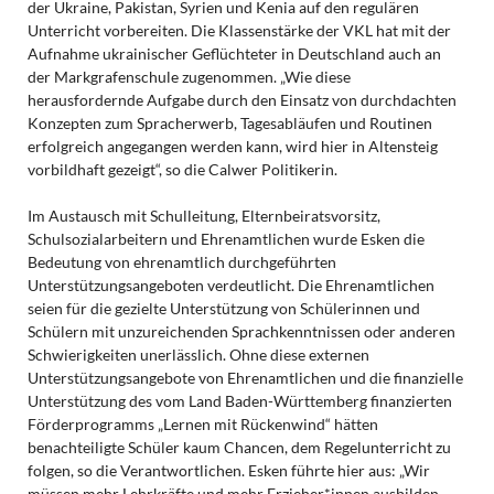
der Ukraine, Pakistan, Syrien und Kenia auf den regulären
Unterricht vorbereiten. Die Klassenstärke der VKL hat mit der
Aufnahme ukrainischer Geflüchteter in Deutschland auch an
der Markgrafenschule zugenommen. „Wie diese
herausfordernde Aufgabe durch den Einsatz von durchdachten
Konzepten zum Spracherwerb, Tagesabläufen und Routinen
erfolgreich angegangen werden kann, wird hier in Altensteig
vorbildhaft gezeigt“, so die Calwer Politikerin.
Im Austausch mit Schulleitung, Elternbeiratsvorsitz,
Schulsozialarbeitern und Ehrenamtlichen wurde Esken die
Bedeutung von ehrenamtlich durchgeführten
Unterstützungsangeboten verdeutlicht. Die Ehrenamtlichen
seien für die gezielte Unterstützung von Schülerinnen und
Schülern mit unzureichenden Sprachkenntnissen oder anderen
Schwierigkeiten unerlässlich. Ohne diese externen
Unterstützungsangebote von Ehrenamtlichen und die finanzielle
Unterstützung des vom Land Baden-Württemberg finanzierten
Förderprogramms „Lernen mit Rückenwind“ hätten
benachteiligte Schüler kaum Chancen, dem Regelunterricht zu
folgen, so die Verantwortlichen. Esken führte hier aus: „Wir
müssen mehr Lehrkräfte und mehr Erzieher*innen ausbilden