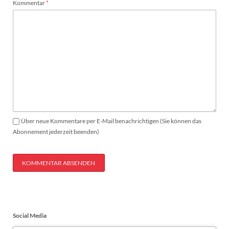
Pflichtfeld
Kommentar
*
Über neue Kommentare per E-Mail benachrichtigen (Sie können das
Abonnement jederzeit beenden)
KOMMENTAR ABSENDEN
Social Media