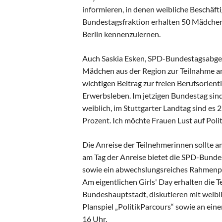
informieren, in denen weibliche Beschäfti
Bundestagsfraktion erhalten 50 Mädchen
Berlin kennenzulernen.
Auch Saskia Esken, SPD-Bundestagsabgeor
Mädchen aus der Region zur Teilnahme am G
wichtigen Beitrag zur freien Berufsorie
Erwerbsleben. Im jetzigen Bundestag sind
weiblich, im Stuttgarter Landtag sind e
Prozent. Ich möchte Frauen Lust auf Polit
Die Anreise der Teilnehmerinnen sollte a
am Tag der Anreise bietet die SPD-Bunde
sowie ein abwechslungsreiches Rahmenp
Am eigentlichen Girls' Day erhalten die T
Bundeshauptstadt, diskutieren mit wei
Planspiel „PolitikParcours“ sowie an einer
16 Uhr.