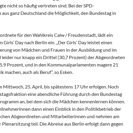
gte nicht so häufig vertreten sind. Bei der SPD-
 aus ganz Deutschland die Möglichkeit, den Bundestag in
dnete für den Wahlkreis Calw / Freudenstadt, lädt ein
irls’ Day nach Berlin ein. „Der Girls‘ Day leistet einen
ntierung von Mädchen und Frauen in der Ausbildung und im
 leider nur knapp ein Drittel (30,7 Prozent) der Abgeordneten
s 25,9 Prozent, und in den Kommunalparlamenten magere 21
ik machen, auch als Beruf“, so Esken.
m Mittwoch, 25. April, bis spätestens 17 Uhr erfolgen. Noch
stagsfraktion eine abendliche Führung durch den Bundestag
rogramm an, bei dem sich die Mädchen kennenlernen können.
eilnehmerinnen dann einen Einblick in den Politikbetrieb der
blichen Abgeordneten und Mitarbeiterinnen und nehmen am
 Plenarsitzung teil. Die Abreise aus Berlin erfolgt dann gegen