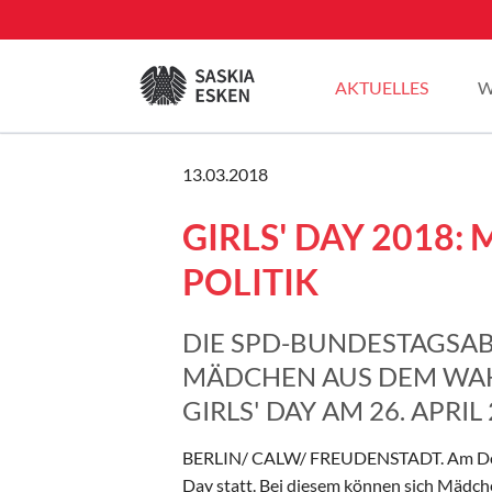
EN
AKTUELLES
W
Sommertour 2025
13.03.2018
Pressemitteilungen
GIRLS' DAY 2018:
Blogbeiträge
Plenarreden
POLITIK
DIE SPD-BUNDESTAGSAB
MÄDCHEN AUS DEM WAH
GIRLS' DAY AM 26. APRIL
BERLIN/ CALW/ FREUDENSTADT. Am Donner
Day statt. Bei diesem können sich Mädch