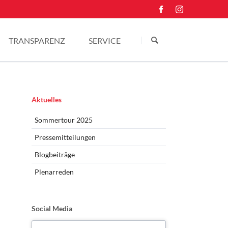
Navigation
überspringen
TRANSPARENZ
SERVICE
Einkünfte
Kontakt
Pressefotos
Navigation
Aktuelles
überspringen
Sommertour 2025
Pressemitteilungen
Blogbeiträge
Plenarreden
Social Media