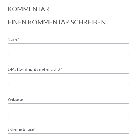
KOMMENTARE
EINEN KOMMENTAR SCHREIBEN
Pflichtfeld
Name
*
Pflichtfeld
E-Mail (wird nicht veröffentlicht)
*
Webseite
Pflichtfeld
Sicherheitsfrage
*