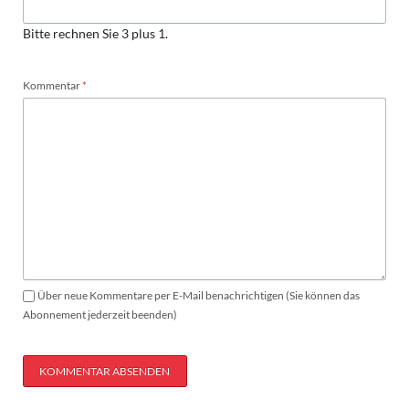
Bitte rechnen Sie 3 plus 1.
Pflichtfeld
Kommentar
*
Über neue Kommentare per E-Mail benachrichtigen (Sie können das
Abonnement jederzeit beenden)
KOMMENTAR ABSENDEN