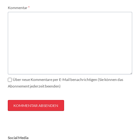
Pflichtfeld
Kommentar
*
Über neue Kommentare per E-Mail benachrichtigen (Sie können das
Abonnement jederzeit beenden)
KOMMENTAR ABSENDEN
Social Media