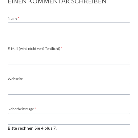
EINEN KOMMENTAR SCHREIBEN
Pflichtfeld
Name
*
Pflichtfeld
E-Mail (wird nicht veröffentlicht)
*
Webseite
Pflichtfeld
Sicherheitsfrage
*
Bitte rechnen Sie 4 plus 7.