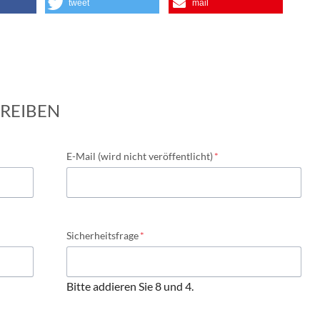
tweet
mail
REIBEN
Pflichtfeld
E-Mail (wird nicht veröffentlicht)
*
Pflichtfeld
Sicherheitsfrage
*
Bitte addieren Sie 8 und 4.