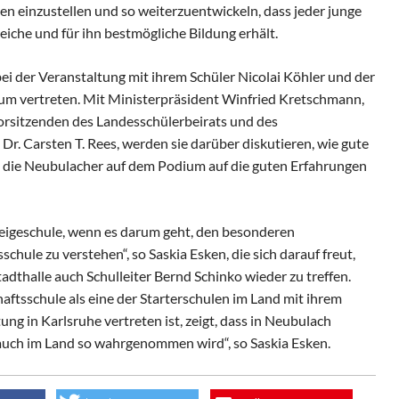
n einzustellen und so weiterzuentwickeln, dass jeder junge
eiche und für ihn bestmögliche Bildung erhält.
i der Veranstaltung mit ihrem Schüler Nicolai Köhler und der
ium vertreten. Mit Ministerpräsident Winfried Kretschmann,
orsitzenden des Landesschülerbeirats und des
Dr. Carsten T. Rees, werden sie darüber diskutieren, wie gute
 die Neubulacher auf dem Podium auf die guten Erfahrungen
zeigeschule, wenn es darum geht, den besonderen
hule zu verstehen“, so Saskia Esken, die sich darauf freut,
tadthalle auch Schulleiter Bernd Schinko wieder zu treffen.
ftsschule als eine der Starterschulen im Land mit ihrem
ng in Karlsruhe vertreten ist, zeigt, dass in Neubulach
s auch im Land so wahrgenommen wird“, so Saskia Esken.