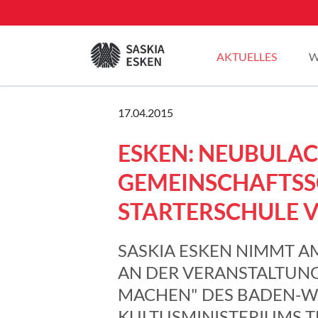
EN
AKTUELLES
W
Sommertour 2025
17.04.2015
Pressemitteilungen
ESKEN: NEUBULA
Blogbeiträge
Plenarreden
GEMEINSCHAFTSS
STARTERSCHULE 
SASKIA ESKEN NIMMT AM
AN DER VERANSTALTUN
MACHEN" DES BADEN-
KULTUSMINISTERIUMS TE