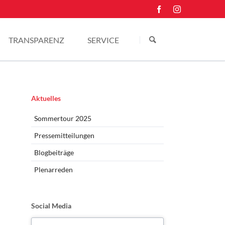
Navigation
überspringen
TRANSPARENZ
SERVICE
Einkünfte
Kontakt
Pressefotos
Navigation
Aktuelles
überspringen
Sommertour 2025
Pressemitteilungen
Blogbeiträge
Plenarreden
Social Media