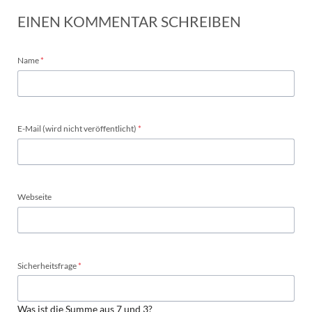
EINEN KOMMENTAR SCHREIBEN
Pflichtfeld
Name
*
Pflichtfeld
E-Mail (wird nicht veröffentlicht)
*
Webseite
Pflichtfeld
Sicherheitsfrage
*
Was ist die Summe aus 7 und 3?