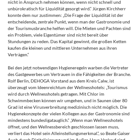
nicht in Anspruch nehmen können, wenn nicht schnell und
unbürokratisch für Liquidität gesorgt wird.“ Jürgen Kirchherr
konnte dem nur zustimmen: „Die Frage der Liquidität ist der
entscheidende, zentrale Punkt, wenn man der Gastronomie und
der Tourismusbranche helfen will. Die Mieten und Pachten sind
ein Problem, viele Eigentümer sind nicht bereit über
Stundungen zu reden. Das Kapital gewinnt, die großen Ketten
kaufen die kleinen und mittleren Unternehmen aus ihren
Verträgen.“
Bei den jetzt notwendigen Hygieneregeln warben die Vertreter
des Gastgewerbes um Vertrauen in die Fähigkeiten der Branche.
Rolf Berlin, DEHOGA Vorstand aus dem Kreis Calw, ist
überzeugt vom Ideenreichtum der Wellnesshotels: „Tourismus
wird durch Wellnesshotels getragen. Mit Chlor im
Schwimmbecken können wir umgehen, und in Saunen über 80
Grad ist eine Virusverbreitung medizinisch nicht möglich. Die
Hygienekonzepte der vielen Kollegen aus der Gastronomie sind
mindestens bundesligatauglich.“ „Wenn man Wellnesshotels
öffnet, und den Wellnessbereich geschlossen lassen muss,
verliert das Hotel sein Alleinstellungsmerkmal.“, so Beate Gaiser
Auch durch Digitalisierung und im Außer-Haus-Verkauf sind