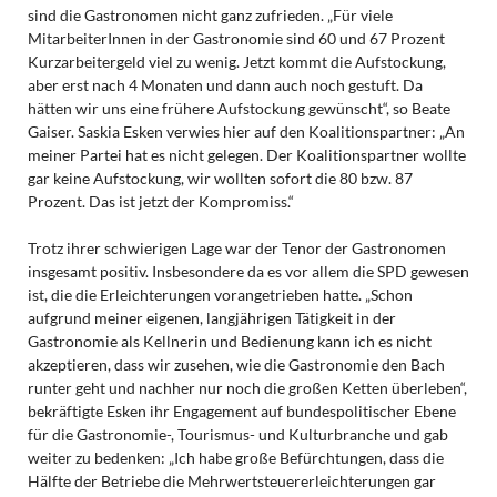
sind die Gastronomen nicht ganz zufrieden. „Für viele
MitarbeiterInnen in der Gastronomie sind 60 und 67 Prozent
Kurzarbeitergeld viel zu wenig. Jetzt kommt die Aufstockung,
aber erst nach 4 Monaten und dann auch noch gestuft. Da
hätten wir uns eine frühere Aufstockung gewünscht“, so Beate
Gaiser. Saskia Esken verwies hier auf den Koalitionspartner: „An
meiner Partei hat es nicht gelegen. Der Koalitionspartner wollte
gar keine Aufstockung, wir wollten sofort die 80 bzw. 87
Prozent. Das ist jetzt der Kompromiss.“
Trotz ihrer schwierigen Lage war der Tenor der Gastronomen
insgesamt positiv. Insbesondere da es vor allem die SPD gewesen
ist, die die Erleichterungen vorangetrieben hatte. „Schon
aufgrund meiner eigenen, langjährigen Tätigkeit in der
Gastronomie als Kellnerin und Bedienung kann ich es nicht
akzeptieren, dass wir zusehen, wie die Gastronomie den Bach
runter geht und nachher nur noch die großen Ketten überleben“,
bekräftigte Esken ihr Engagement auf bundespolitischer Ebene
für die Gastronomie-, Tourismus- und Kulturbranche und gab
weiter zu bedenken: „Ich habe große Befürchtungen, dass die
Hälfte der Betriebe die Mehrwertsteuererleichterungen gar