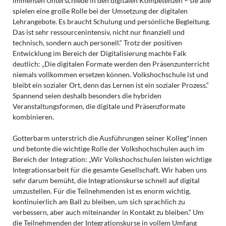
immensen Unterschiede in den digitalen Kompetenzen – sie alle
spielen eine große Rolle bei der Umsetzung der digitalen
Lehrangebote. Es braucht Schulung und persönliche Begleitung.
Das ist sehr ressourcenintensiv, nicht nur finanziell und
technisch, sondern auch personell.“ Trotz der positiven
Entwicklung im Bereich der Digitalisierung machte Falk
deutlich: „Die digitalen Formate werden den Präsenzunterricht
niemals vollkommen ersetzen können. Volkshochschule ist und
bleibt ein sozialer Ort, denn das Lernen ist ein sozialer Prozess.“
Spannend seien deshalb besonders die hybriden
Veranstaltungsformen, die digitale und Präsenzformate
kombinieren.
Gotterbarm unterstrich die Ausführungen seiner Kolleg*innen
und betonte die wichtige Rolle der Volkshochschulen auch im
Bereich der Integration: „Wir Volkshochschulen leisten wichtige
Integrationsarbeit für die gesamte Gesellschaft. Wir haben uns
sehr darum bemüht, die Integrationskurse schnell auf digital
umzustellen. Für die Teilnehmenden ist es enorm wichtig,
kontinuierlich am Ball zu bleiben, um sich sprachlich zu
verbessern, aber auch miteinander in Kontakt zu bleiben.“ Um
die Teilnehmenden der Integrationskurse in vollem Umfang