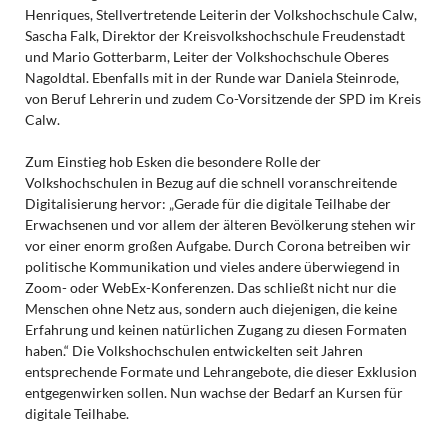
Henriques, Stellvertretende Leiterin der Volkshochschule Calw,
Sascha Falk, Direktor der Kreisvolkshochschule Freudenstadt
und Mario Gotterbarm, Leiter der Volkshochschule Oberes
Nagoldtal. Ebenfalls mit in der Runde war Daniela Steinrode,
von Beruf Lehrerin und zudem Co-Vorsitzende der SPD im Kreis
Calw.
Zum Einstieg hob Esken die besondere Rolle der
Volkshochschulen in Bezug auf die schnell voranschreitende
Digitalisierung hervor: „Gerade für die digitale Teilhabe der
Erwachsenen und vor allem der älteren Bevölkerung stehen wir
vor einer enorm großen Aufgabe. Durch Corona betreiben wir
politische Kommunikation und vieles andere überwiegend in
Zoom- oder WebEx-Konferenzen. Das schließt nicht nur die
Menschen ohne Netz aus, sondern auch diejenigen, die keine
Erfahrung und keinen natürlichen Zugang zu diesen Formaten
haben.“ Die Volkshochschulen entwickelten seit Jahren
entsprechende Formate und Lehrangebote, die dieser Exklusion
entgegenwirken sollen. Nun wachse der Bedarf an Kursen für
digitale Teilhabe.