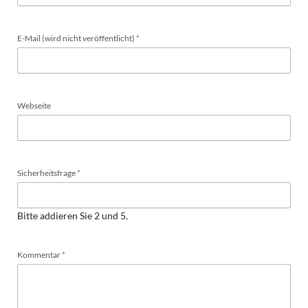
Pflichtfeld
E-Mail (wird nicht veröffentlicht)
*
Webseite
Pflichtfeld
Sicherheitsfrage
*
Bitte addieren Sie 2 und 5.
Pflichtfeld
Kommentar
*