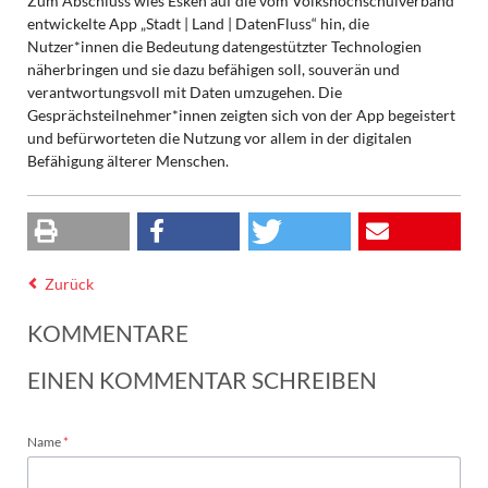
Zum Abschluss wies Esken auf die vom Volkshochschulverband
entwickelte App „Stadt | Land | DatenFluss“ hin, die
Nutzer*innen die Bedeutung datengestützter Technologien
näherbringen und sie dazu befähigen soll, souverän und
verantwortungsvoll mit Daten umzugehen. Die
Gesprächsteilnehmer*innen zeigten sich von der App begeistert
und befürworteten die Nutzung vor allem in der digitalen
Befähigung älterer Menschen.
Zurück
KOMMENTARE
EINEN KOMMENTAR SCHREIBEN
Pflichtfeld
Name
*