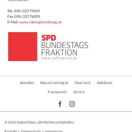
Tel.: 030 / 227 75205
Fax: 030 / 227 76205
E-Mail:
saskia.esken@bundestag.de
Navigation
Aktuelles
Was mir wichtig ist
Über mich
Wahlkreis
überspringen
Transparenz
Service
© 2026 Saskia Esken, alle Rechte vorbehalten.
Navigation
Kontakt
Datenschutz
Impressum