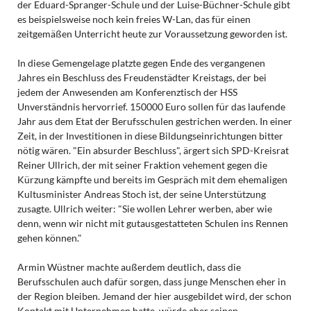
der Eduard-Spranger-Schule und der Luise-Büchner-Schule gibt
es beispielsweise noch kein freies W-Lan, das für einen
zeitgemäßen Unterricht heute zur Voraussetzung geworden ist.
In diese Gemengelage platzte gegen Ende des vergangenen
Jahres ein Beschluss des Freudenstädter Kreistags, der bei
jedem der Anwesenden am Konferenztisch der HSS
Unverständnis hervorrief. 150000 Euro sollen für das laufende
Jahr aus dem Etat der Berufsschulen gestrichen werden. In einer
Zeit, in der Investitionen in diese Bildungseinrichtungen bitter
nötig wären. "Ein absurder Beschluss", ärgert sich SPD-Kreisrat
Reiner Ullrich, der mit seiner Fraktion vehement gegen die
Kürzung kämpfte und bereits im Gespräch mit dem ehemaligen
Kultusminister Andreas Stoch ist, der seine Unterstützung
zusagte. Ullrich weiter: "Sie wollen Lehrer werben, aber wie
denn, wenn wir nicht mit gutausgestatteten Schulen ins Rennen
gehen können."
Armin Wüstner machte außerdem deutlich, dass die
Berufsschulen auch dafür sorgen, dass junge Menschen eher in
der Region bleiben. Jemand der hier ausgebildet wird, der schon
Kontakt mit Unternehmen hatte, würde eher seinen