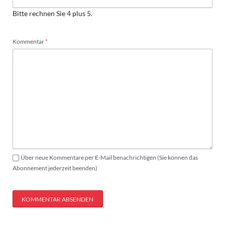
Bitte rechnen Sie 4 plus 5.
Pflichtfeld
Kommentar
*
Über neue Kommentare per E-Mail benachrichtigen (Sie können das
Abonnement jederzeit beenden)
KOMMENTAR ABSENDEN