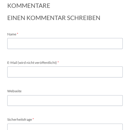
KOMMENTARE
EINEN KOMMENTAR SCHREIBEN
Pflichtfeld
Name
*
Pflichtfeld
E-Mail (wird nicht veröffentlicht)
*
Webseite
Pflichtfeld
Sicherheitsfrage
*