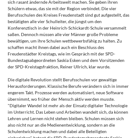
sich rasant ändernde Arbeitswelt machen. Sie geben ihren
Schülern etwas, das sie mit der Region verbindet. Die vier
Berufsschulen des Kreises Freudenstadt sind gut aufgestellt, das
bestätigten alle vier Schulleiter, die jüngst um den
Konferenztisch in der Heinrich-Schickardt-Schule versammelt
saßen. Dennoch müssen alle vier Männer große Probleme
bewältigen, um ihre Schulen wettbewerbsfähig zu halten. Zu
schaffen macht ihnen dabei auch ein Beschluss des
Freudenstädter Kreistags, wie im Gespräch mit der SPD-
Bundestagsabgeordneten Saskia Esken und dem Vorsitzenden
der SPD-Kreistagsfraktion, Reiner Ullrich, klar wurde.
Die digitale Revolution stellt Berufsschulen vor gewaltige
Herausforderungen. Klassische Berufe verändern sich in immer
engerem Takt. Prozesse werden automatisiert, neue Software
übernimmt, wo früher der Mensch aktiv werden musste.
"Digitaler Wandel ist mehr als der Einsatz digitaler Technologie
im Unterricht. Das Leben und Arbeiten wandelt sich, da können
Lehren und Lernen nicht stehen bleiben. Schulen müssen sich
also nicht nur an die Medienentwicklung, sondern an die
Schulentwicklung machen und dabei alle Beteiligten
einbeziehen", betont die SPD-Bundestagsabgeordnete Saskia