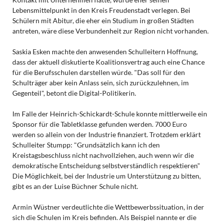
Lebensmittelpunkt in den Kreis Freudenstadt verlegen. Bei
Schülern mit Abitur, die eher ein Studium in großen Städten
antreten, wäre diese Verbundenheit zur Region nicht vorhanden.
Saskia Esken machte den anwesenden Schulleitern Hoffnung,
dass der aktuell diskutierte Koalitionsvertrag auch eine Chance
für die Berufsschulen darstellen würde. "Das soll für den
Schulträger aber kein Anlass sein, sich zurückzulehnen, im
Gegenteil", betont die Digital-Politikerin.
Im Falle der Heinrich-Schickardt-Schule konnte mittlerweile ein
Sponsor für die Tabletklasse gefunden werden. 7000 Euro
werden so allein von der Industrie finanziert. Trotzdem erklärt
Schulleiter Stumpp: "Grundsätzlich kann ich den
Kreistagsbeschluss nicht nachvollziehen, auch wenn wir die
demokratische Entscheidung selbstverständlich respektieren"
Die Möglichkeit, bei der Industrie um Unterstützung zu bitten,
gibt es an der Luise Büchner Schule nicht.
Armin Wüstner verdeutlichte die Wettbewerbssituation, in der
sich die Schulen im Kreis befinden. Als Beispiel nannte er die