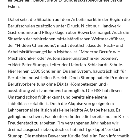
Esken.
Dabei setzt die Situation auf dem Arbeitsmarkt in der Region die
Berufsschulen zusätzlich unter Druck. Nicht nur Handwerk,
Gastronomie und Pflege klagen über Bewerbermangel. Auch die
Situation der zahlreichen mittelständischen Weltmarktführer,
der "Hidden Champions", macht deutlich, dass der Fach- und
Arbeitskräftemangel kein Mythos ist. "Moderne Berufe wie
Mechatroniker oder Automatisierungstechniker boomen",
erklärt Peter Stumpp, Leiter der Heinrich-Schickardt-Schule.
Hier lernen 1300 Schüler im Dualen System, hauptsächlich für
Berufe im industriellen Bereich. Doch Stumpp hat ein Problem:
Berufsvorbereitung ohne Digital-Kompetenzen und -
ausstattung wird zunehmend unmöglich. Die HSS hat diesen
Umstand schon früh erkannt und bereits eine eigene
Tabletklasse etabliert. Doch die Akquise von geeignetem
Lehrpersonal stellt sich als keine leichte Aufgabe heraus. Es
gelingt nur schwer, Fachleute zu finden, die bereit sind, im Kreis
Freudenstadt zu arbeiten. "Im vergangenen Jahr haben wir
dreimal ausgeschrieben, doch es hat nicht geklappt", erklärt
Stumpp. Die meisten Bewerber für die Stelle im Fach Informatik