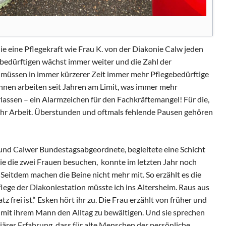
die eine Pflegekraft wie Frau K. von der Diakonie Calw jeden
ebedürftigen wächst immer weiter und die Zahl der
So müssen in immer kürzerer Zeit immer mehr Pflegebedürftige
innen arbeiten seit Jahren am Limit, was immer mehr
rlassen – ein Alarmzeichen für den Fachkräftemangel! Für die,
ehr Arbeit. Überstunden und oftmals fehlende Pausen gehören
 und Calwer Bundestagsabgeordnete, begleitete eine Schicht
 die die zwei Frauen besuchen, konnte im letzten Jahr noch
Seitdem machen die Beine nicht mehr mit. So erzählt es die
ege der Diakoniestation müsste ich ins Altersheim. Raus aus
frei ist.“ Esken hört ihr zu. Die Frau erzählt von früher und
 mit ihrem Mann den Alltag zu bewältigen. Und sie sprechen
liärer Erfahrung, dass für alte Menschen der persönliche