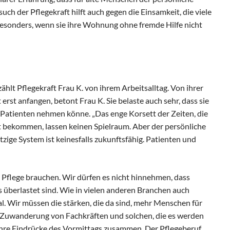
such der Pflegekraft hilft auch gegen die Einsamkeit, die viele
esonders, wenn sie ihre Wohnung ohne fremde Hilfe nicht
hlt Pflegekraft Frau K. von ihrem Arbeitsalltag. Von ihrer
erst anfangen, betont Frau K. Sie belaste auch sehr, dass sie
n Patienten nehmen könne. „Das enge Korsett der Zeiten, die
t bekommen, lassen keinen Spielraum. Aber der persönliche
tzige System ist keinesfalls zukunftsfähig. Patienten und
 Pflege brauchen. Wir dürfen es nicht hinnehmen, dass
ss überlastet sind. Wie in vielen anderen Branchen auch
. Wir müssen die stärken, die da sind, mehr Menschen für
 Zuwanderung von Fachkräften und solchen, die es werden
n ihre Eindrücke des Vormittags zusammen. Der Pflegeberuf