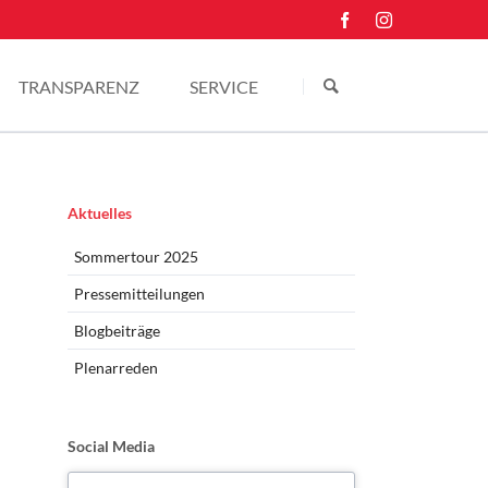
Navigation
überspringen
TRANSPARENZ
SERVICE
Einkünfte
Kontakt
Pressefotos
Navigation
Aktuelles
überspringen
Sommertour 2025
Pressemitteilungen
Blogbeiträge
Plenarreden
Social Media