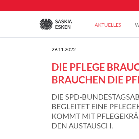
EN
AKTUELLES
W
Sommertour 2025
29.11.2022
Pressemitteilungen
DIE PFLEGE BRAU
Blogbeiträge
Plenarreden
BRAUCHEN DIE PF
DIE SPD-BUNDESTAGSA
BEGLEITET EINE PFLEG
KOMMT MIT PFLEGEKRÄ
DEN AUSTAUSCH.