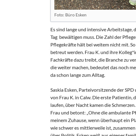
Foto: Büro Esken
Es sind lange und intensive Arbeitstage, 
Tag bewältigen muss. Die Zahl der Pfleg
Pflegekräfte hält bei weitem nicht mit. 
betreut werden. Frau K. und ihre Kolleg*
Fachkräfte dazu treibt, die Branche zu ve
die weiter machen, bedeutet das noch m
da schon lange zum Alltag.
Saskia Esken, Parteivorsitzende der SPD
von Frau K. in Calw. Die erste Patientin,
laufen, über Nacht kamen die Schmerzen. 
Frau und betont: „Ohne die ambulante Pfl
meinem Zuhause, wenn überhaupt ein Platz 
wie schwer es mittlerweile ist, zusammen
über Politik. Esken weiß aus eigener fami