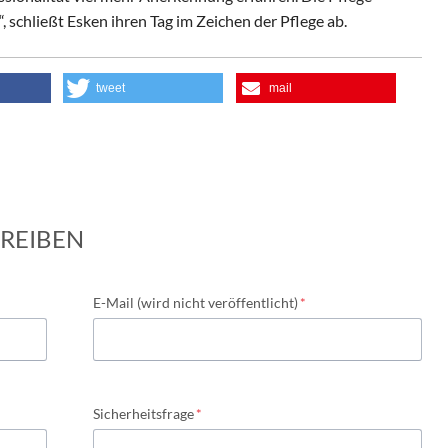
, schließt Esken ihren Tag im Zeichen der Pflege ab.
tweet
mail
REIBEN
Pflichtfeld
E-Mail (wird nicht veröffentlicht)
*
Pflichtfeld
Sicherheitsfrage
*