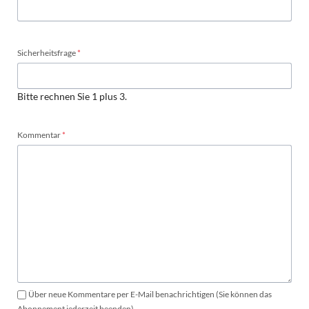
Pflichtfeld
Sicherheitsfrage
*
Bitte rechnen Sie 1 plus 3.
Pflichtfeld
Kommentar
*
Über neue Kommentare per E-Mail benachrichtigen (Sie können das
Abonnement jederzeit beenden)