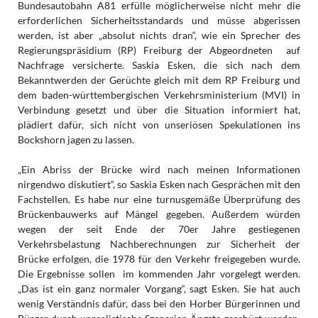
Bundesautobahn A81 erfülle möglicherweise nicht mehr die
erforderlichen Sicherheitsstandards und müsse abgerissen
werden, ist aber „absolut nichts dran“, wie ein Sprecher des
Regierungspräsidium (RP) Freiburg der Abgeordneten auf
Nachfrage versicherte. Saskia Esken, die sich nach dem
Bekanntwerden der Gerüchte gleich mit dem RP Freiburg und
dem baden-württembergischen Verkehrsministerium (MVI) in
Verbindung gesetzt und über die Situation informiert hat,
plädiert dafür, sich nicht von unseriösen Spekulationen ins
Bockshorn jagen zu lassen.
„Ein Abriss der Brücke wird nach meinen Informationen
nirgendwo diskutiert“, so Saskia Esken nach Gesprächen mit den
Fachstellen. Es habe nur eine turnusgemäße Überprüfung des
Brückenbauwerks auf Mängel gegeben. Außerdem würden
wegen der seit Ende der 70er Jahre gestiegenen
Verkehrsbelastung Nachberechnungen zur Sicherheit der
Brücke erfolgen, die 1978 für den Verkehr freigegeben wurde.
Die Ergebnisse sollen im kommenden Jahr vorgelegt werden.
„Das ist ein ganz normaler Vorgang“, sagt Esken. Sie hat auch
wenig Verständnis dafür, dass bei den Horber Bürgerinnen und