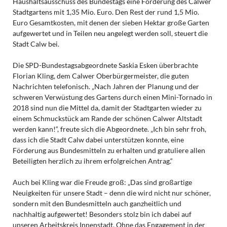
Haushaltsausschuss des Bundestags eine Förderung des Calwer
Stadtgartens mit 1,35 Mio. Euro. Den Rest der rund 1,5 Mio.
Euro Gesamtkosten, mit denen der sieben Hektar große Garten
aufgewertet und in Teilen neu angelegt werden soll, steuert die
Stadt Calw bei.
Die SPD-Bundestagsabgeordnete Saskia Esken überbrachte
Florian Kling, dem Calwer Oberbürgermeister, die guten
Nachrichten telefonisch. „Nach Jahren der Planung und der
schweren Verwüstung des Gartens durch einen Mini-Tornado in
2018 sind nun die Mittel da, damit der Stadtgarten wieder zu
einem Schmuckstück am Rande der schönen Calwer Altstadt
werden kann!“, freute sich die Abgeordnete. „Ich bin sehr froh,
dass ich die Stadt Calw dabei unterstützen konnte, eine
Förderung aus Bundesmitteln zu erhalten und gratuliere allen
Beteiligten herzlich zu ihrem erfolgreichen Antrag.“
Auch bei Kling war die Freude groß: „Das sind großartige
Neuigkeiten für unsere Stadt – denn die wird nicht nur schöner,
sondern mit den Bundesmitteln auch ganzheitlich und
nachhaltig aufgewertet! Besonders stolz bin ich dabei auf
unseren Arbeitskreis Innenstadt. Ohne das Engagement in der