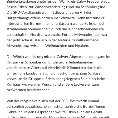
Bundestagsabgeordnete für den Wahlkreis Calw/ Freudenstadt,
Saskia Esken, zur Winderwanderung rund um Schömberg lud.
Die SPD-Vorsitzende traf mit dieser anderen Art des
Bürgerdialogs offensichtlich ins Schwarze. Denn mit rund 30
interessierten Bürgerinnen und Bürgern wanderte Esken bei
strahlendem Sonnenschein durch die leicht schneebedeckte
Landschaft im Nordschwarzwald. Für die Mitwandernden war
der politische Austausch in der Natur eine willkommene
Abwechslung zwischen Weihnachten und Neujahr.
Die Winterwanderung mit der Calwer Abgeordneten begann im
Kurpark in Schömberg und führte die Teilnehmenden
verschiedenen Alters auf viereinhalb Kilometern durch die
winterliche Landschaft rund um Schömberg. Zum Schluss
verweilte die Gruppe auf dem nahegelegenen Spielplatz beim
Kurhaus, wo warmer Punsch und andere Leckereien zum
Aufwärmen bereitstanden.
Von der Möglichkeit, sich mit der SPD-Politikerin einmal
persönlich auszutauschen, machten zahlreiche Bürger*innen
Gebrauch. In den Gesprächen wollte Esken auch ein Gefühl
dafür bekommen, was die Menschen in ihrem Wahlkreis zurzeit