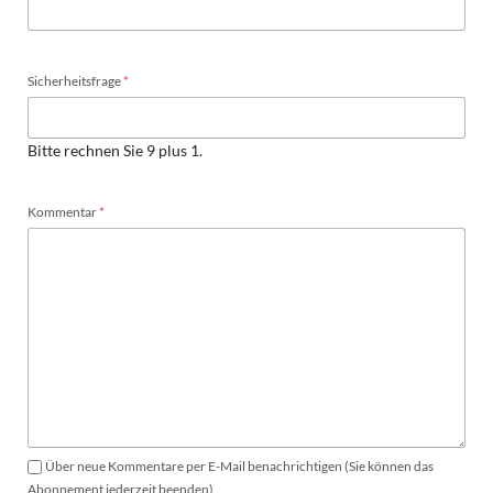
Pflichtfeld
Sicherheitsfrage
*
Bitte rechnen Sie 9 plus 1.
Pflichtfeld
Kommentar
*
Über neue Kommentare per E-Mail benachrichtigen (Sie können das
Abonnement jederzeit beenden)